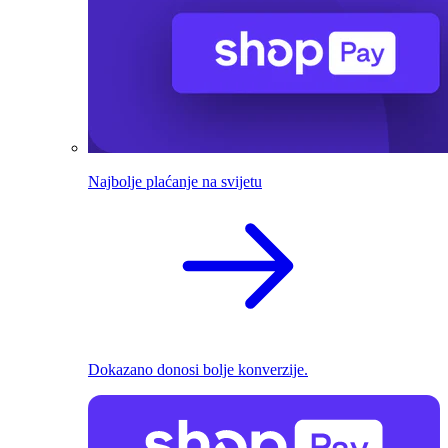
Najbolje plaćanje na svijetu
Dokazano donosi bolje konverzije.