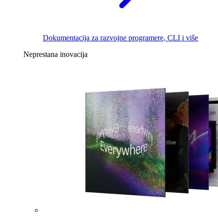
Dokumentacija za razvojne programere, CLI i više
Neprestana inovacija