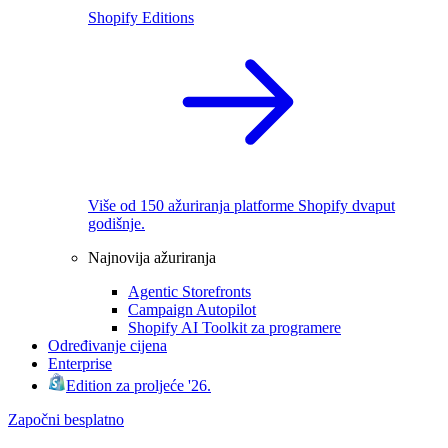
Shopify Editions
Više od 150 ažuriranja platforme Shopify dvaput
godišnje.
Najnovija ažuriranja
Agentic Storefronts
Campaign Autopilot
Shopify AI Toolkit za programere
Određivanje cijena
Enterprise
Edition za proljeće '26.
Započni besplatno