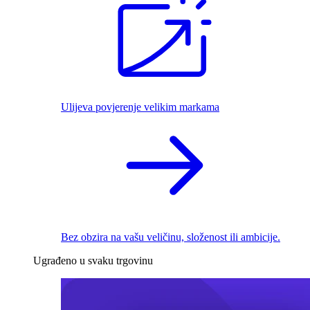
Ulijeva povjerenje velikim markama
Bez obzira na vašu veličinu, složenost ili ambicije.
Ugrađeno u svaku trgovinu