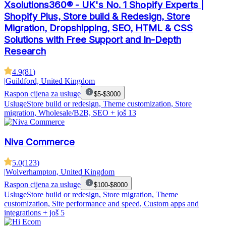
Xsolutions360® - UK's No. 1 Shοpify Experts |
Shοpify Plus, Store build & Redesign, Store
Migration, Dropshipping, SEO, HTML & CSS
Solutions with Free Support and In-Depth
Research
4.9
(
81
)
|
Guildford, United Kingdom
Raspon cijena za usluge
$5-$3000
Usluge
Store build or redesign, Theme customization, Store
migration, Wholesale/B2B, SEO
+ još 13
Niva Commerce
5.0
(
123
)
|
Wolverhampton, United Kingdom
Raspon cijena za usluge
$100-$8000
Usluge
Store build or redesign, Store migration, Theme
customization, Site performance and speed, Custom apps and
integrations
+ još 5