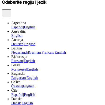
Odaberite regiju i jezik
Argentina
Español
|
English
Australija
English
Austrija
Deutsch
|
English
Belgija
Nederlands
|
German
|
Français
|
English
Bjelorusija
Russian
|
English
Brazil
Português
|
English
Bugarska
Bulgarian
|
English
Češka
Čeština
|
English
Čile
Español
|
English
Danska
Dansk
|
English