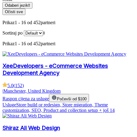
Odaberi jezik
Očisti sve
Prikaz
1 - 16 od 452
partneri
Sortiraj po
Prikaz
1 - 16 od 452
partneri
XeeDevelopers - eCommerce Websites
Development Agency
5.0
(
152
)
|
Manchester, United Kingdom
Raspon cijena za usluge
Počevši od $100
Usluge
Store build or redesign, Store migration, Theme
customization, SEO, Product and collection setup
+ još 14
Shiraz Ali Web Design