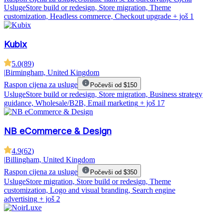
Usluge
Store build or redesign, Store migration, Theme
customization, Headless commerce, Checkout upgrade
+ još 1
Kubix
5.0
(
89
)
|
Birmingham, United Kingdom
Raspon cijena za usluge
Počevši od $150
Usluge
Store build or redesign, Store migration, Business strategy
guidance, Wholesale/B2B, Email marketing
+ još 17
NB eCommerce & Design
4.9
(
62
)
|
Billingham, United Kingdom
Raspon cijena za usluge
Počevši od $350
Usluge
Store migration, Store build or redesign, Theme
customization, Logo and visual branding, Search engine
advertising
+ još 2