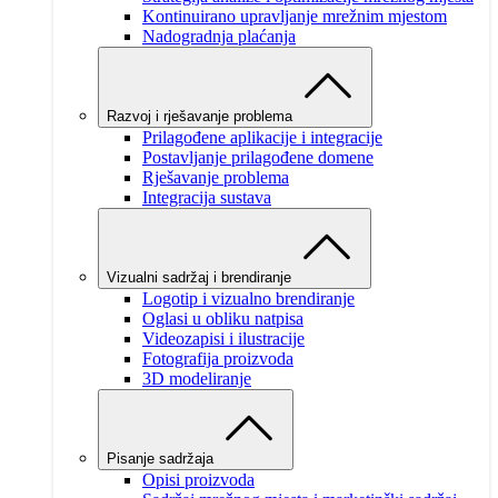
Kontinuirano upravljanje mrežnim mjestom
Nadogradnja plaćanja
Razvoj i rješavanje problema
Prilagođene aplikacije i integracije
Postavljanje prilagođene domene
Rješavanje problema
Integracija sustava
Vizualni sadržaj i brendiranje
Logotip i vizualno brendiranje
Oglasi u obliku natpisa
Videozapisi i ilustracije
Fotografija proizvoda
3D modeliranje
Pisanje sadržaja
Opisi proizvoda