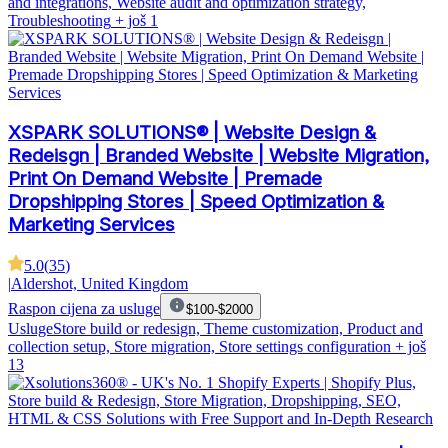
and integrations, Website audit and optimization strategy,
Troubleshooting
+ još 1
XSPARK SOLUTIONS® | Website Design &
Redeisgn | Branded Website | Website Migration,
Print On Demand Website | Premade
Dropshipping Stores | Speed Optimization &
Marketing Services
5.0
(
35
)
|
Aldershot, United Kingdom
Raspon cijena za usluge
$100-$2000
Usluge
Store build or redesign, Theme customization, Product and
collection setup, Store migration, Store settings configuration
+ još
13