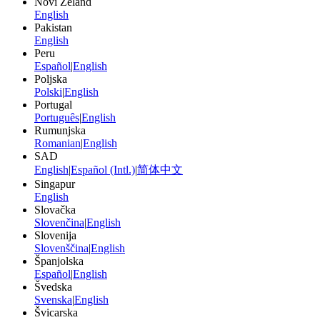
Novi Zeland
English
Pakistan
English
Peru
Español
|
English
Poljska
Polski
|
English
Portugal
Português
|
English
Rumunjska
Romanian
|
English
SAD
English
|
Español (Intl.)
|
简体中文
Singapur
English
Slovačka
Slovenčina
|
English
Slovenija
Slovenščina
|
English
Španjolska
Español
|
English
Švedska
Svenska
|
English
Švicarska