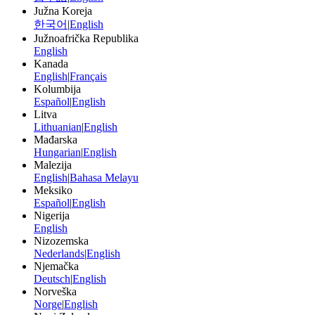
Južna Koreja
한국어
|
English
Južnoafrička Republika
English
Kanada
English
|
Français
Kolumbija
Español
|
English
Litva
Lithuanian
|
English
Mađarska
Hungarian
|
English
Malezija
English
|
Bahasa Melayu
Meksiko
Español
|
English
Nigerija
English
Nizozemska
Nederlands
|
English
Njemačka
Deutsch
|
English
Norveška
Norge
|
English