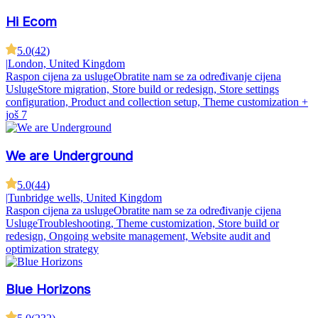
Hi Ecom
5.0
(
42
)
|
London, United Kingdom
Raspon cijena za usluge
Obratite nam se za određivanje cijena
Usluge
Store migration, Store build or redesign, Store settings
configuration, Product and collection setup, Theme customization
+
još 7
We are Underground
5.0
(
44
)
|
Tunbridge wells, United Kingdom
Raspon cijena za usluge
Obratite nam se za određivanje cijena
Usluge
Troubleshooting, Theme customization, Store build or
redesign, Ongoing website management, Website audit and
optimization strategy
Blue Horizons