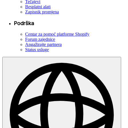
Tečajevi
Besplatni alati
Zapisnik promjena
Podrška
Centar za pomoć platforme Shopify
Forum zajednice
Angažirajte partnera
Status usluge