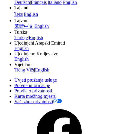
Deutsch
|
Français
|
Italiano
|
English
Tajland
ไทย
|
English
Tajvan
繁體中文
|
English
Turska
Türkçe
|
English
Ujedinjeni Arapski Emirati
English
Ujedinjeno Kraljevstvo
English
Vijetnam
Tiếng Việt
|
English
Uvjeti pružanja usluge
Pravne informacije
Pravila o privatnosti
Karta mrežnog mjesta
Vaš izbor privatnosti