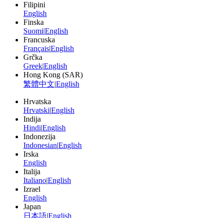
Filipini
English
Finska
Suomi
|
English
Francuska
Français
|
English
Grčka
Greek
|
English
Hong Kong (SAR)
繁體中文
|
English
Hrvatska
Hrvatski
|
English
Indija
Hindi
|
English
Indonezija
Indonesian
|
English
Irska
English
Italija
Italiano
|
English
Izrael
English
Japan
日本語
|
English