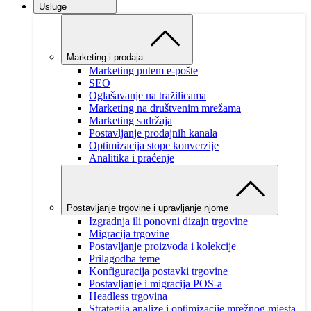
Usluge
Marketing i prodaja
Marketing putem e-pošte
SEO
Oglašavanje na tražilicama
Marketing na društvenim mrežama
Marketing sadržaja
Postavljanje prodajnih kanala
Optimizacija stope konverzije
Analitika i praćenje
Postavljanje trgovine i upravljanje njome
Izgradnja ili ponovni dizajn trgovine
Migracija trgovine
Postavljanje proizvoda i kolekcije
Prilagodba teme
Konfiguracija postavki trgovine
Postavljanje i migracija POS-a
Headless trgovina
Strategija analize i optimizacije mrežnog mjesta