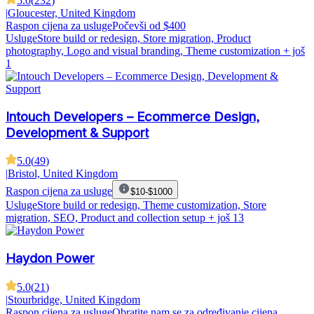
5.0
(
232
)
|
Gloucester, United Kingdom
Raspon cijena za usluge
Počevši od $400
Usluge
Store build or redesign, Store migration, Product
photography, Logo and visual branding, Theme customization
+ još
1
Intouch Developers – Ecommerce Design,
Development & Support
5.0
(
49
)
|
Bristol, United Kingdom
Raspon cijena za usluge
$10-$1000
Usluge
Store build or redesign, Theme customization, Store
migration, SEO, Product and collection setup
+ još 13
Haydon Power
5.0
(
21
)
|
Stourbridge, United Kingdom
Raspon cijena za usluge
Obratite nam se za određivanje cijena