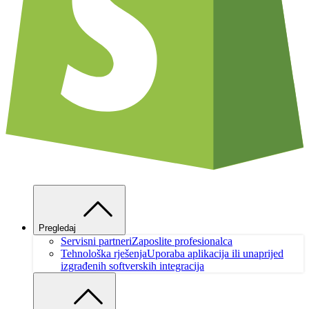
Pregledaj
Servisni partneri
Zaposlite profesionalca
Tehnološka rješenja
Uporaba aplikacija ili unaprijed
izgrađenih softverskih integracija