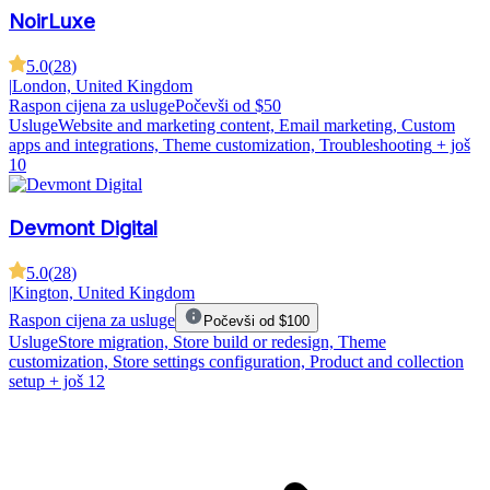
NoirLuxe
5.0
(
28
)
|
London, United Kingdom
Raspon cijena za usluge
Počevši od $50
Usluge
Website and marketing content, Email marketing, Custom
apps and integrations, Theme customization, Troubleshooting
+ još
10
Devmont Digital
5.0
(
28
)
|
Kington, United Kingdom
Raspon cijena za usluge
Počevši od $100
Usluge
Store migration, Store build or redesign, Theme
customization, Store settings configuration, Product and collection
setup
+ još 12