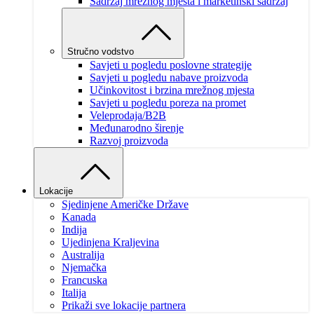
Sadržaj mrežnog mjesta i marketinški sadržaj
Stručno vodstvo
Savjeti u pogledu poslovne strategije
Savjeti u pogledu nabave proizvoda
Učinkovitost i brzina mrežnog mjesta
Savjeti u pogledu poreza na promet
Veleprodaja/B2B
Međunarodno širenje
Razvoj proizvoda
Lokacije
Sjedinjene Američke Države
Kanada
Indija
Ujedinjena Kraljevina
Australija
Njemačka
Francuska
Italija
Prikaži sve lokacije partnera