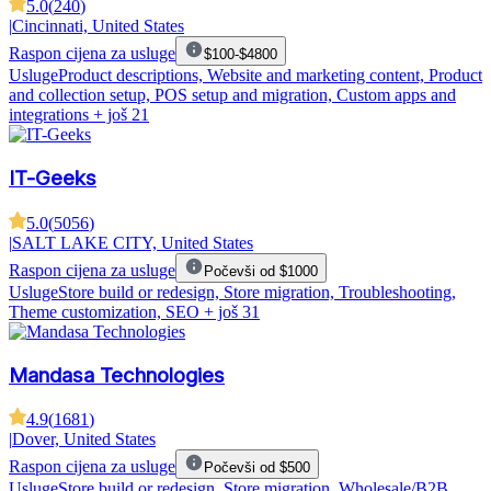
5.0
(
240
)
|
Cincinnati, United States
Raspon cijena za usluge
$100-$4800
Usluge
Product descriptions, Website and marketing content, Product
and collection setup, POS setup and migration, Custom apps and
integrations
+ još 21
IT-Geeks
5.0
(
5056
)
|
SALT LAKE CITY, United States
Raspon cijena za usluge
Počevši od $1000
Usluge
Store build or redesign, Store migration, Troubleshooting,
Theme customization, SEO
+ još 31
Mandasa Technologies
4.9
(
1681
)
|
Dover, United States
Raspon cijena za usluge
Počevši od $500
Usluge
Store build or redesign, Store migration, Wholesale/B2B,