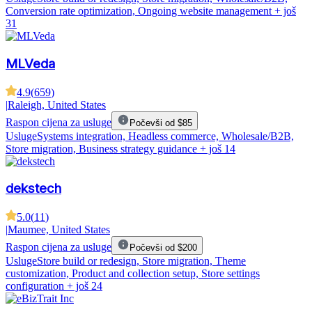
Conversion rate optimization, Ongoing website management
+ još
31
MLVeda
4.9
(
659
)
|
Raleigh, United States
Raspon cijena za usluge
Počevši od $85
Usluge
Systems integration, Headless commerce, Wholesale/B2B,
Store migration, Business strategy guidance
+ još 14
dekstech
5.0
(
11
)
|
Maumee, United States
Raspon cijena za usluge
Počevši od $200
Usluge
Store build or redesign, Store migration, Theme
customization, Product and collection setup, Store settings
configuration
+ još 24