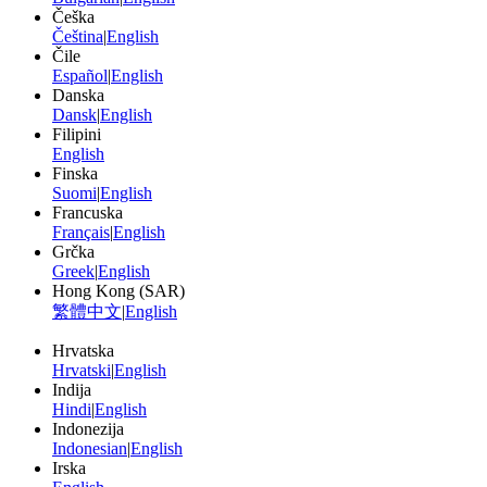
Češka
Čeština
|
English
Čile
Español
|
English
Danska
Dansk
|
English
Filipini
English
Finska
Suomi
|
English
Francuska
Français
|
English
Grčka
Greek
|
English
Hong Kong (SAR)
繁體中文
|
English
Hrvatska
Hrvatski
|
English
Indija
Hindi
|
English
Indonezija
Indonesian
|
English
Irska