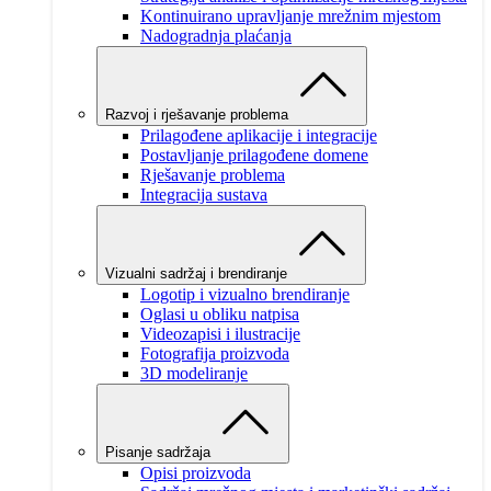
Kontinuirano upravljanje mrežnim mjestom
Nadogradnja plaćanja
Razvoj i rješavanje problema
Prilagođene aplikacije i integracije
Postavljanje prilagođene domene
Rješavanje problema
Integracija sustava
Vizualni sadržaj i brendiranje
Logotip i vizualno brendiranje
Oglasi u obliku natpisa
Videozapisi i ilustracije
Fotografija proizvoda
3D modeliranje
Pisanje sadržaja
Opisi proizvoda