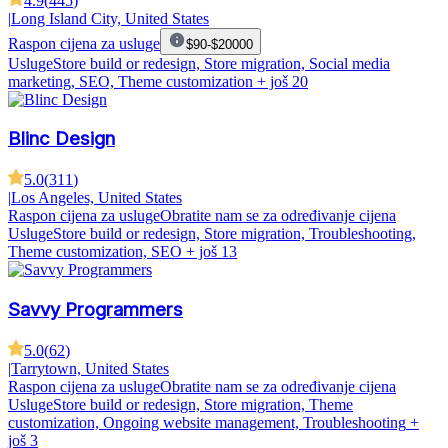
4.9
(
445
)
|
Long Island City, United States
Raspon cijena za usluge
$90-$20000
Usluge
Store build or redesign, Store migration, Social media
marketing, SEO, Theme customization
+ još 20
Blinc Design
5.0
(
311
)
|
Los Angeles, United States
Raspon cijena za usluge
Obratite nam se za određivanje cijena
Usluge
Store build or redesign, Store migration, Troubleshooting,
Theme customization, SEO
+ još 13
Savvy Programmers
5.0
(
62
)
|
Tarrytown, United States
Raspon cijena za usluge
Obratite nam se za određivanje cijena
Usluge
Store build or redesign, Store migration, Theme
customization, Ongoing website management, Troubleshooting
+
još 3