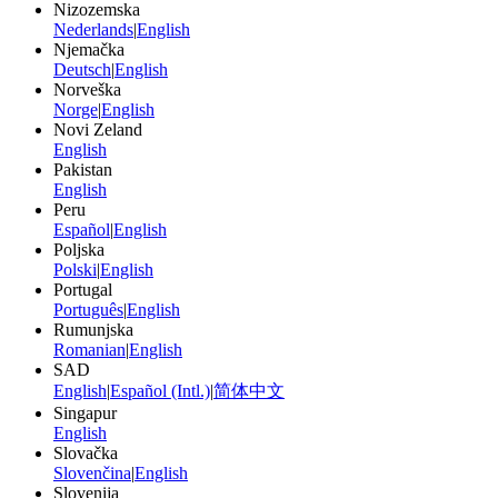
Nizozemska
Nederlands
|
English
Njemačka
Deutsch
|
English
Norveška
Norge
|
English
Novi Zeland
English
Pakistan
English
Peru
Español
|
English
Poljska
Polski
|
English
Portugal
Português
|
English
Rumunjska
Romanian
|
English
SAD
English
|
Español (Intl.)
|
简体中文
Singapur
English
Slovačka
Slovenčina
|
English
Slovenija