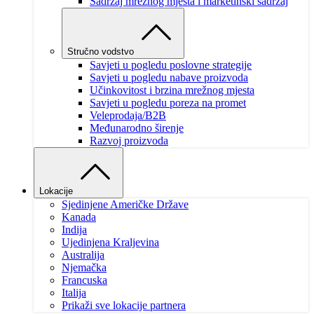
Sadržaj mrežnog mjesta i marketinški sadržaj
Stručno vodstvo
Savjeti u pogledu poslovne strategije
Savjeti u pogledu nabave proizvoda
Učinkovitost i brzina mrežnog mjesta
Savjeti u pogledu poreza na promet
Veleprodaja/B2B
Međunarodno širenje
Razvoj proizvoda
Lokacije
Sjedinjene Američke Države
Kanada
Indija
Ujedinjena Kraljevina
Australija
Njemačka
Francuska
Italija
Prikaži sve lokacije partnera