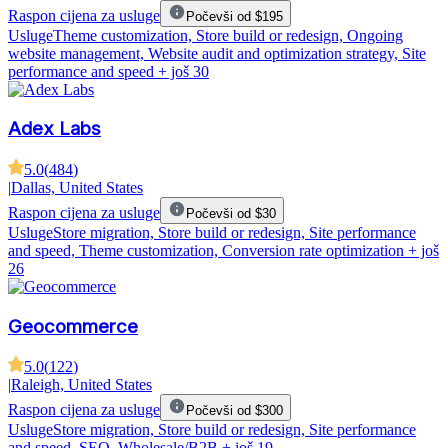
Raspon cijena za usluge
Počevši od $195
Usluge
Theme customization, Store build or redesign, Ongoing
website management, Website audit and optimization strategy, Site
performance and speed
+ još 30
Adex Labs
5.0
(
484
)
|
Dallas, United States
Raspon cijena za usluge
Počevši od $30
Usluge
Store migration, Store build or redesign, Site performance
and speed, Theme customization, Conversion rate optimization
+ još
26
Geocommerce
5.0
(
122
)
|
Raleigh, United States
Raspon cijena za usluge
Počevši od $300
Usluge
Store migration, Store build or redesign, Site performance
and speed, SEO, Wholesale/B2B
+ još 19