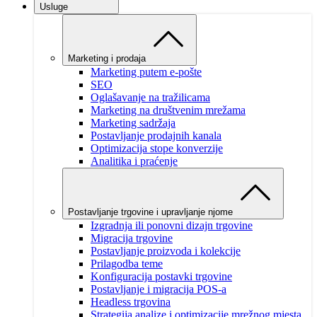
Usluge
Marketing i prodaja
Marketing putem e-pošte
SEO
Oglašavanje na tražilicama
Marketing na društvenim mrežama
Marketing sadržaja
Postavljanje prodajnih kanala
Optimizacija stope konverzije
Analitika i praćenje
Postavljanje trgovine i upravljanje njome
Izgradnja ili ponovni dizajn trgovine
Migracija trgovine
Postavljanje proizvoda i kolekcije
Prilagodba teme
Konfiguracija postavki trgovine
Postavljanje i migracija POS-a
Headless trgovina
Strategija analize i optimizacije mrežnog mjesta