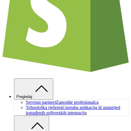
Pregledaj
Servisni partneri
Zaposlite profesionalca
Tehnološka rješenja
Uporaba aplikacija ili unaprijed
izgrađenih softverskih integracija