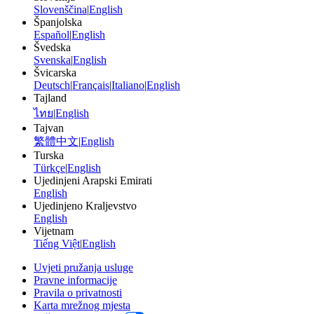
Slovenščina
|
English
Španjolska
Español
|
English
Švedska
Svenska
|
English
Švicarska
Deutsch
|
Français
|
Italiano
|
English
Tajland
ไทย
|
English
Tajvan
繁體中文
|
English
Turska
Türkçe
|
English
Ujedinjeni Arapski Emirati
English
Ujedinjeno Kraljevstvo
English
Vijetnam
Tiếng Việt
|
English
Uvjeti pružanja usluge
Pravne informacije
Pravila o privatnosti
Karta mrežnog mjesta