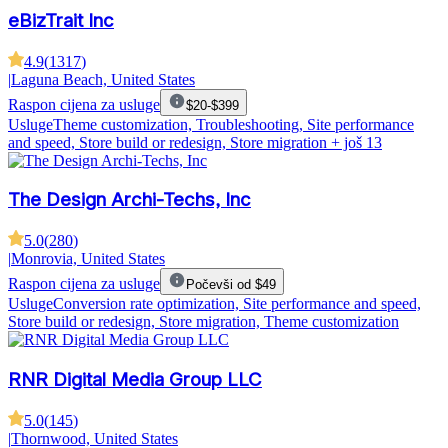
eBizTrait Inc
4.9
(
1317
)
|
Laguna Beach, United States
Raspon cijena za usluge
$20-$399
Usluge
Theme customization, Troubleshooting, Site performance
and speed, Store build or redesign, Store migration
+ još 13
The Design Archi-Techs, Inc
5.0
(
280
)
|
Monrovia, United States
Raspon cijena za usluge
Počevši od $49
Usluge
Conversion rate optimization, Site performance and speed,
Store build or redesign, Store migration, Theme customization
RNR Digital Media Group LLC
5.0
(
145
)
|
Thornwood, United States