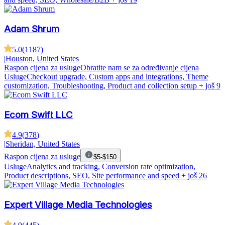
Adam Shrum
5.0
(
1187
)
|
Houston, United States
Raspon cijena za usluge
Obratite nam se za određivanje cijena
Usluge
Checkout upgrade, Custom apps and integrations, Theme
customization, Troubleshooting, Product and collection setup
+ još 9
Ecom Swift LLC
4.9
(
378
)
|
Sheridan, United States
Raspon cijena za usluge
$5-$150
Usluge
Analytics and tracking, Conversion rate optimization,
Product descriptions, SEO, Site performance and speed
+ još 26
Expert Village Media Technologies