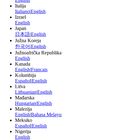
English
Italija
Italiano
|
English
Izrael
English
Japan
日本語
|
English
Južna Koreja
한국어
|
English
Južnoafrička Republika
English
Kanada
English
|
Français
Kolumbija
Español
|
English
Litva
Lithuanian
|
English
Mađarska
Hungarian
|
English
Malezija
English
|
Bahasa Melayu
Meksiko
Español
|
English
Nigerija
English