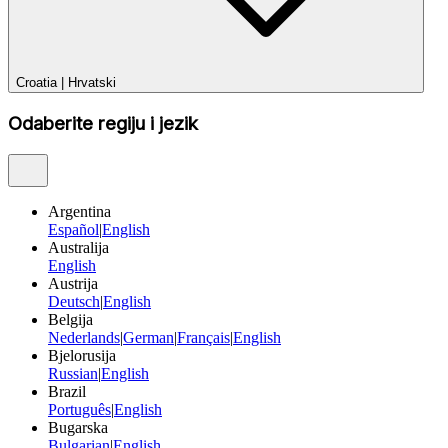
Croatia
|
Hrvatski
Odaberite regiju i jezik
Argentina
Español
|
English
Australija
English
Austrija
Deutsch
|
English
Belgija
Nederlands
|
German
|
Français
|
English
Bjelorusija
Russian
|
English
Brazil
Português
|
English
Bugarska
Bulgarian
|
English