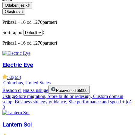
Odaberi jezik
Očisti sve
Prikaz
1 - 16 od 1270
partneri
Sortiraj po
Prikaz
1 - 16 od 1270
partneri
Electric Eye
5.0
(
65
)
|
Columbus, United States
Raspon cijena za usluge
Počevši od $5000
Usluge
Store migration, Store build or redesign, Custom domain
setup, Business strategy guidance, Site performance and speed
+ još
8
Lantern Sol