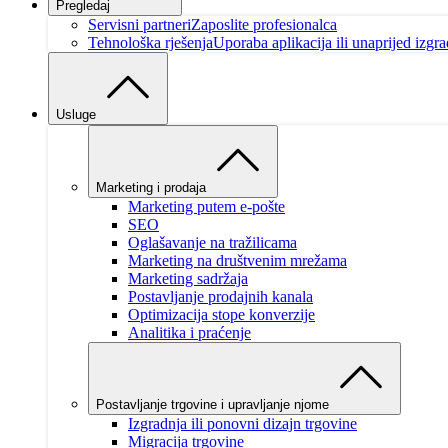
Pregledaj
Servisni partneri
Zaposlite profesionalca
Tehnološka rješenja
Uporaba aplikacija ili unaprijed izgra
Usluge
Marketing i prodaja
Marketing putem e-pošte
SEO
Oglašavanje na tražilicama
Marketing na društvenim mrežama
Marketing sadržaja
Postavljanje prodajnih kanala
Optimizacija stope konverzije
Analitika i praćenje
Postavljanje trgovine i upravljanje njome
Izgradnja ili ponovni dizajn trgovine
Migracija trgovine