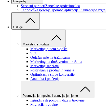
Pregledaj
Servisni partneri
Zaposlite profesionalca
Tehnološka rješenja
Uporaba aplikacija ili unaprijed izgra
Usluge
Marketing i prodaja
Marketing putem e-pošte
SEO
Oglašavanje na tražilicama
Marketing na društvenim mrežama
Marketing sadržaja
Postavljanje prodajnih kanala
Optimizacija stope konverzije
Analitika i praćenje
Postavljanje trgovine i upravljanje njome
Izgradnja ili ponovni dizajn trgovine
Migracija trgovine