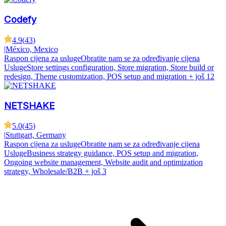
Codefy
4.9
(
43
)
|
México, Mexico
Raspon cijena za usluge
Obratite nam se za određivanje cijena
Usluge
Store settings configuration, Store migration, Store build or
redesign, Theme customization, POS setup and migration
+ još 12
NETSHAKE
5.0
(
45
)
|
Stuttgart, Germany
Raspon cijena za usluge
Obratite nam se za određivanje cijena
Usluge
Business strategy guidance, POS setup and migration,
Ongoing website management, Website audit and optimization
strategy, Wholesale/B2B
+ još 3