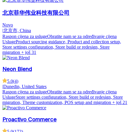
北京菲华伟业科技有限公司
Novo
|
北京市, China
Raspon cijena za usluge
Obratite nam se za određivanje cijena
Usluge
Product sourcing guidance, Product and collection setup,
Store settings configuration, Store build or redesign, Store
migration
+ još 31
Neon Blend
5.0
(
4
)
|
Dunedin, United States
Raspon cijena za usluge
Obratite nam se za određivanje cijena
Usluge
Store settings configuration, Store build or redesign, Store
migration, Theme customization, POS setup and migration
+ još 21
Proactivo Commerce
5.0
(
172
)