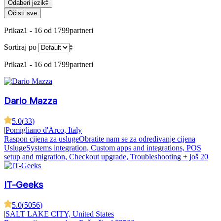
Odaberi jezik
Očisti sve
Prikaz
1 - 16 od 1799
partneri
Sortiraj po
Prikaz
1 - 16 od 1799
partneri
Dario Mazza
5.0
(
33
)
|
Pomigliano d'Arco, Italy
Raspon cijena za usluge
Obratite nam se za određivanje cijena
Usluge
Systems integration, Custom apps and integrations, POS
setup and migration, Checkout upgrade, Troubleshooting
+ još 20
IT-Geeks
5.0
(
5056
)
|
SALT LAKE CITY, United States