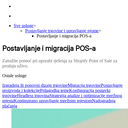
Sve usluge
>
Postavljanje trgovine i upravljanje njome
>
Postavljanje i migracija POS-a
Postavljanje i migracija POS-a
Zatražite pomoć pri uporabi rješenja za Shopify Point of Sale za
prodaju uživo.
Ostale usluge
Izgradnja ili ponovni dizajn trgovine
Migracija trgovine
Postavljanje
proizvoda i kolekcije
Prilagodba teme
Konfiguracija postavki
trgovine
Headless trgovina
Strategija analize i optimizacije mrežnog
mjesta
Kontinuirano upravljanje mrežnim mjestom
Nadogradnja
plaćanja