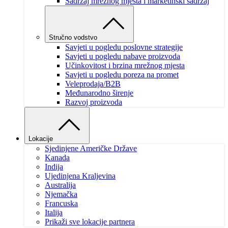
Sadržaj mrežnog mjesta i marketinški sadržaj
Stručno vodstvo
Savjeti u pogledu poslovne strategije
Savjeti u pogledu nabave proizvoda
Učinkovitost i brzina mrežnog mjesta
Savjeti u pogledu poreza na promet
Veleprodaja/B2B
Međunarodno širenje
Razvoj proizvoda
Lokacije
Sjedinjene Američke Države
Kanada
Indija
Ujedinjena Kraljevina
Australija
Njemačka
Francuska
Italija
Prikaži sve lokacije partnera