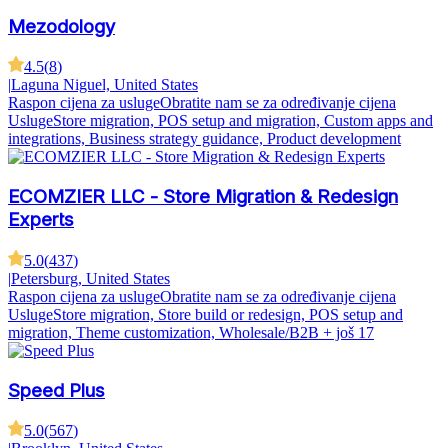
Mezodology
4.5
(
8
)
|
Laguna Niguel, United States
Raspon cijena za usluge
Obratite nam se za određivanje cijena
Usluge
Store migration, POS setup and migration, Custom apps and
integrations, Business strategy guidance, Product development
ECOMZIER LLC - Store Migration & Redesign
Experts
5.0
(
437
)
|
Petersburg, United States
Raspon cijena za usluge
Obratite nam se za određivanje cijena
Usluge
Store migration, Store build or redesign, POS setup and
migration, Theme customization, Wholesale/B2B
+ još 17
Speed Plus
5.0
(
567
)