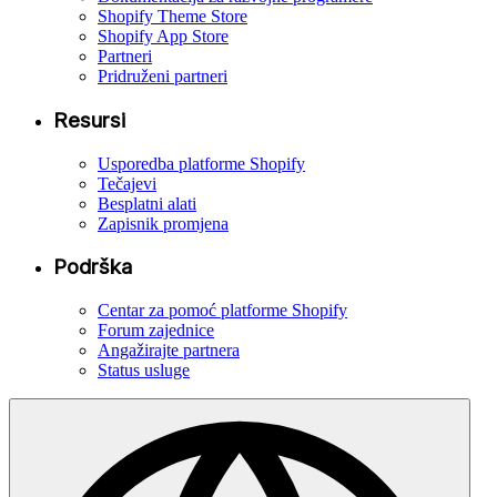
Shopify Theme Store
Shopify App Store
Partneri
Pridruženi partneri
Resursi
Usporedba platforme Shopify
Tečajevi
Besplatni alati
Zapisnik promjena
Podrška
Centar za pomoć platforme Shopify
Forum zajednice
Angažirajte partnera
Status usluge