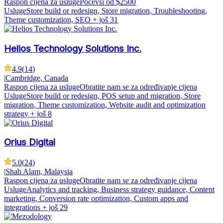
Raspon cijena za usluge
Počevši od $2500
Usluge
Store build or redesign, Store migration, Troubleshooting,
Theme customization, SEO
+ još 31
Helios Technology Solutions Inc.
4.9
(
14
)
|
Cambridge, Canada
Raspon cijena za usluge
Obratite nam se za određivanje cijena
Usluge
Store build or redesign, POS setup and migration, Store
migration, Theme customization, Website audit and optimization
strategy
+ još 8
Orius Digital
5.0
(
24
)
|
Shah Alam, Malaysia
Raspon cijena za usluge
Obratite nam se za određivanje cijena
Usluge
Analytics and tracking, Business strategy guidance, Content
marketing, Conversion rate optimization, Custom apps and
integrations
+ još 29