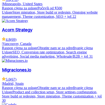
|
Minneapolis, United States
Raspon cijena za usluge
Počevši od $500
Usluge
Store migration, Store build or redesign, Ongoing website
management, Theme customization, SEO
+ još 22
Acorn Strategy
4.8
(
69
)
|
Vancouver, Canada
Raspon cijena za usluge
Obratite nam se za određivanje cijena
Usluge
SEO, Conversion rate optimization, Search engine
advertising, Social media marketing, Wholesale/B2B
+ još 31
Migraciones.io
5.0
(
67
)
|
Madrid, Spain
Raspon cijena za usluge
Obratite nam se za određivanje cijena
Usluge
Product and collection setup, Store settings configuration,
Store build or redesign, Store migration, Theme customization
+ još
30