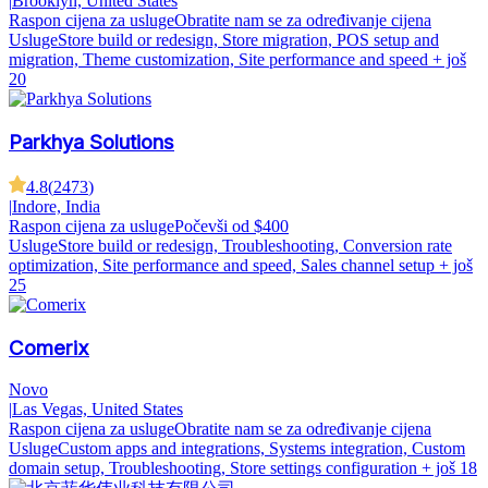
|
Brooklyn, United States
Raspon cijena za usluge
Obratite nam se za određivanje cijena
Usluge
Store build or redesign, Store migration, POS setup and
migration, Theme customization, Site performance and speed
+ još
20
Parkhya Solutions
4.8
(
2473
)
|
Indore, India
Raspon cijena za usluge
Počevši od $400
Usluge
Store build or redesign, Troubleshooting, Conversion rate
optimization, Site performance and speed, Sales channel setup
+ još
25
Comerix
Novo
|
Las Vegas, United States
Raspon cijena za usluge
Obratite nam se za određivanje cijena
Usluge
Custom apps and integrations, Systems integration, Custom
domain setup, Troubleshooting, Store settings configuration
+ još 18