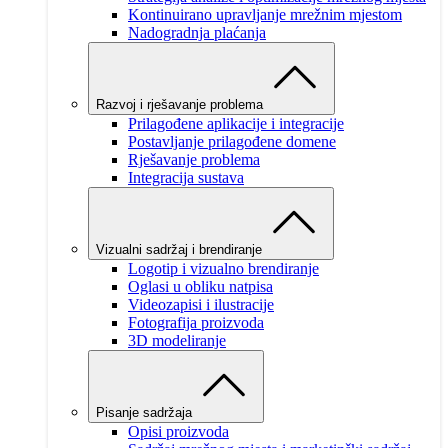
Kontinuirano upravljanje mrežnim mjestom
Nadogradnja plaćanja
Razvoj i rješavanje problema
Prilagođene aplikacije i integracije
Postavljanje prilagođene domene
Rješavanje problema
Integracija sustava
Vizualni sadržaj i brendiranje
Logotip i vizualno brendiranje
Oglasi u obliku natpisa
Videozapisi i ilustracije
Fotografija proizvoda
3D modeliranje
Pisanje sadržaja
Opisi proizvoda