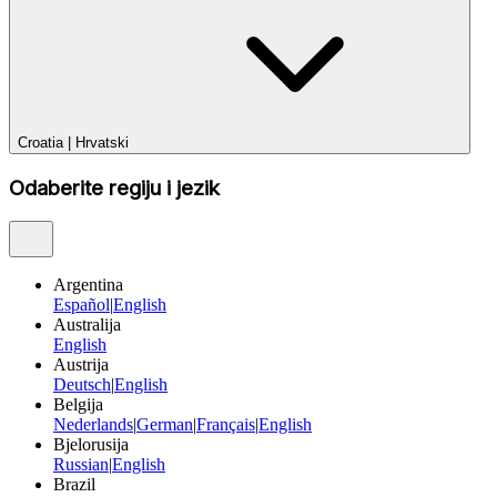
Croatia
|
Hrvatski
Odaberite regiju i jezik
Argentina
Español
|
English
Australija
English
Austrija
Deutsch
|
English
Belgija
Nederlands
|
German
|
Français
|
English
Bjelorusija
Russian
|
English
Brazil