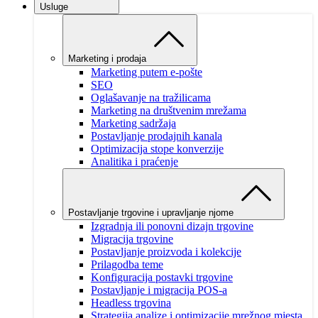
Usluge
Marketing i prodaja
Marketing putem e-pošte
SEO
Oglašavanje na tražilicama
Marketing na društvenim mrežama
Marketing sadržaja
Postavljanje prodajnih kanala
Optimizacija stope konverzije
Analitika i praćenje
Postavljanje trgovine i upravljanje njome
Izgradnja ili ponovni dizajn trgovine
Migracija trgovine
Postavljanje proizvoda i kolekcije
Prilagodba teme
Konfiguracija postavki trgovine
Postavljanje i migracija POS-a
Headless trgovina
Strategija analize i optimizacije mrežnog mjesta