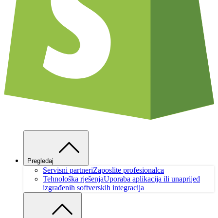
Pregledaj
Servisni partneri
Zaposlite profesionalca
Tehnološka rješenja
Uporaba aplikacija ili unaprijed
izgrađenih softverskih integracija