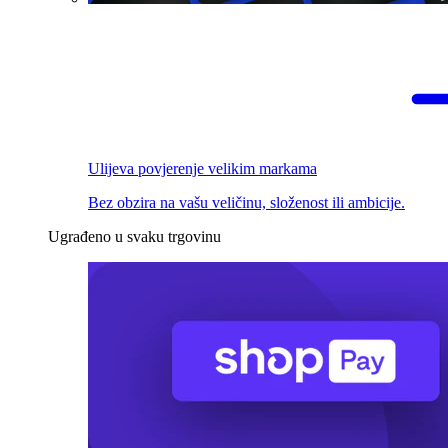
Ulijeva povjerenje velikim markama
Bez obzira na vašu veličinu, složenost ili ambicije.
Ugrađeno u svaku trgovinu