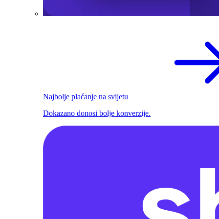
Najbolje plaćanje na svijetu
Dokazano donosi bolje konverzije.