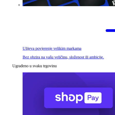
Ulijeva povjerenje velikim markama
Bez obzira na vašu veličinu, složenost ili ambicije.
Ugrađeno u svaku trgovinu