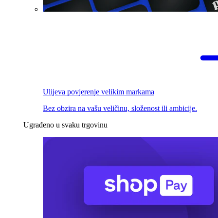
Ulijeva povjerenje velikim markama
Bez obzira na vašu veličinu, složenost ili ambicije.
Ugrađeno u svaku trgovinu