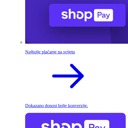
Najbolje plaćanje na svijetu
Dokazano donosi bolje konverzije.