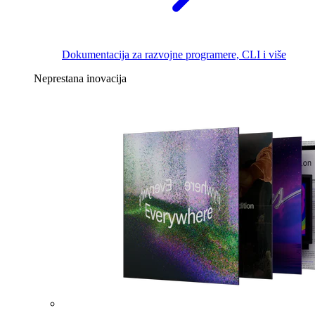
Dokumentacija za razvojne programere, CLI i više
Neprestana inovacija