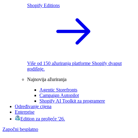
Shopify Editions
Više od 150 ažuriranja platforme Shopify dvaput
godišnje.
Najnovija ažuriranja
Agentic Storefronts
Campaign Autopilot
Shopify AI Toolkit za programere
Određivanje cijena
Enterprise
Edition za proljeće '26.
Započni besplatno