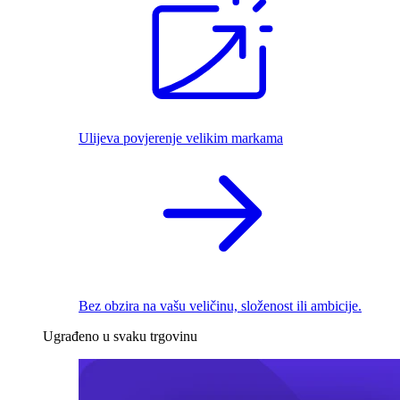
Ulijeva povjerenje velikim markama
Bez obzira na vašu veličinu, složenost ili ambicije.
Ugrađeno u svaku trgovinu