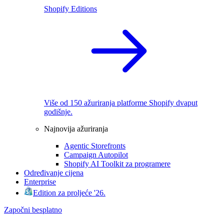
Shopify Editions
Više od 150 ažuriranja platforme Shopify dvaput
godišnje.
Najnovija ažuriranja
Agentic Storefronts
Campaign Autopilot
Shopify AI Toolkit za programere
Određivanje cijena
Enterprise
Edition za proljeće '26.
Započni besplatno