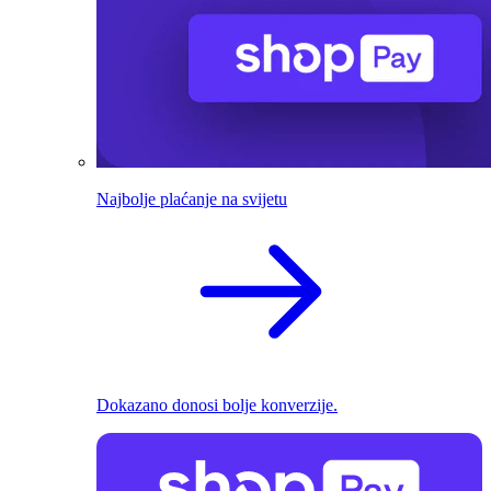
Najbolje plaćanje na svijetu
Dokazano donosi bolje konverzije.