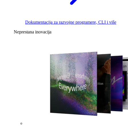
Dokumentacija za razvojne programere, CLI i više
Neprestana inovacija