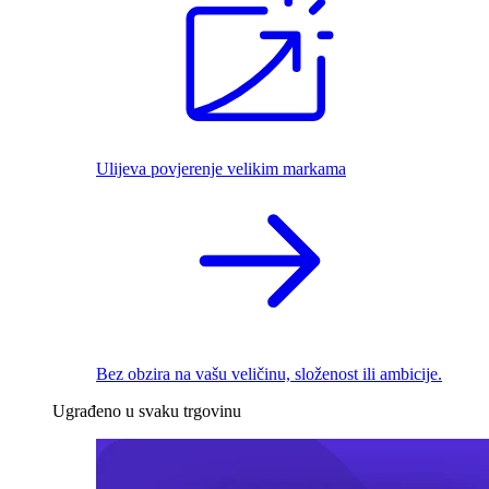
Ulijeva povjerenje velikim markama
Bez obzira na vašu veličinu, složenost ili ambicije.
Ugrađeno u svaku trgovinu