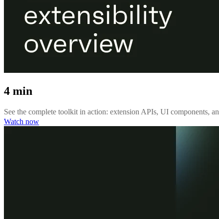
4 min
See the complete toolkit in action: extension APIs, UI components, 
Watch now