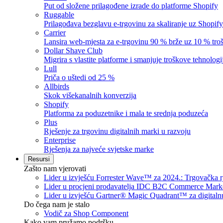
Put od složene prilagođene izrade do platforme Shopify
Ruggable
Prilagođava bezglavu e-trgovinu za skaliranje uz Shopify
Carrier
Lansira web-mjesta za e-trgovinu 90 % brže uz 10 % troš
Dollar Shave Club
Migrira s vlastite platforme i smanjuje troškove tehnolog
Lull
Priča o uštedi od 25 %
Allbirds
Skok višekanalnih konverzija
Shopify
Platforma za poduzetnike i mala te srednja poduzeća
Plus
Rješenje za trgovinu digitalnih marki u razvoju
Enterprise
Rješenja za najveće svjetske marke
Resursi
Zašto nam vjerovati
Lider u izvješću Forrester Wave™ za 2024.: Trgovačka 
Lider u procjeni prodavatelja IDC B2C Commerce Mark
Lider u izvješću Gartner® Magic Quadrant™ za digitalnu
Do čega nam je stalo
Vodič za Shop Component
Kako vam pružamo podršku