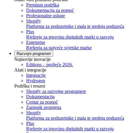
Premium podrška
Dokumentacija za pomoć
Profesionalne usluge
Shopify
Platforma za poduzetnike i mala te srednja poduzeća
Plus
Rješenje za trgovinu digitalnih marki u razvoju
Enterprise
Rješenja za najveće svjetske marke
Razvojni programeri
Najnovije inovacije
Editions – proljeće 2026.
Alati i integracije
Integracije
Hydrogen
Podrška i resursi
Shopify za razvojne programere
Dokumentacija
Centar za pomoć
Zapisnik promjena
Shopify
Platforma za poduzetnike i mala te srednja poduzeća
Plus
Rješenje za trgovinu digitalnih marki u razvoju