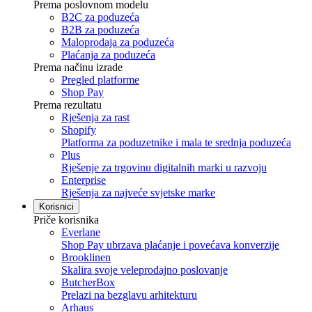
Prema poslovnom modelu
B2C za poduzeća
B2B za poduzeća
Maloprodaja za poduzeća
Plaćanja za poduzeća
Prema načinu izrade
Pregled platforme
Shop Pay
Prema rezultatu
Rješenja za rast
Shopify
Platforma za poduzetnike i mala te srednja poduzeća
Plus
Rješenje za trgovinu digitalnih marki u razvoju
Enterprise
Rješenja za najveće svjetske marke
Korisnici
Priče korisnika
Everlane
Shop Pay ubrzava plaćanje i povećava konverzije
Brooklinen
Skalira svoje veleprodajno poslovanje
ButcherBox
Prelazi na bezglavu arhitekturu
Arhaus