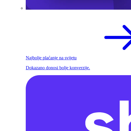
Najbolje plaćanje na svijetu
Dokazano donosi bolje konverzije.