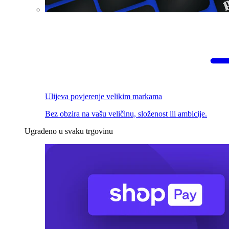
Ulijeva povjerenje velikim markama
Bez obzira na vašu veličinu, složenost ili ambicije.
Ugrađeno u svaku trgovinu