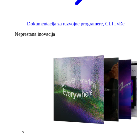
Dokumentacija za razvojne programere, CLI i više
Neprestana inovacija