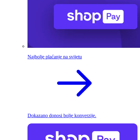
Najbolje plaćanje na svijetu
Dokazano donosi bolje konverzije.