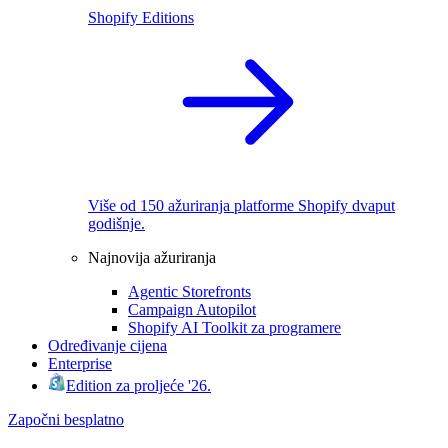
Shopify Editions
Više od 150 ažuriranja platforme Shopify dvaput
godišnje.
Najnovija ažuriranja
Agentic Storefronts
Campaign Autopilot
Shopify AI Toolkit za programere
Određivanje cijena
Enterprise
Edition za proljeće '26.
Započni besplatno