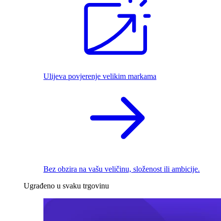
Ulijeva povjerenje velikim markama
Bez obzira na vašu veličinu, složenost ili ambicije.
Ugrađeno u svaku trgovinu