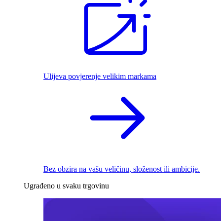
Ulijeva povjerenje velikim markama
Bez obzira na vašu veličinu, složenost ili ambicije.
Ugrađeno u svaku trgovinu