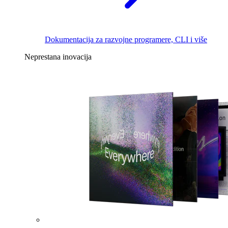
Dokumentacija za razvojne programere, CLI i više
Neprestana inovacija