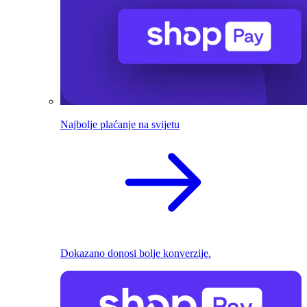
Najbolje plaćanje na svijetu
Dokazano donosi bolje konverzije.