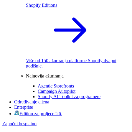
Shopify Editions
Više od 150 ažuriranja platforme Shopify dvaput
godišnje.
Najnovija ažuriranja
Agentic Storefronts
Campaign Autopilot
Shopify AI Toolkit za programere
Određivanje cijena
Enterprise
Edition za proljeće '26.
Započni besplatno