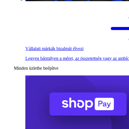
Vállalati márkák bizalmát élvezi
Legyen bármilyen a méret, az összetettség vagy az ambíc
Minden üzletbe beépítve