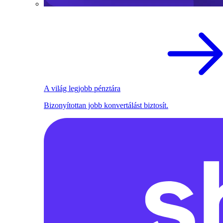
A világ legjobb pénztára
Bizonyítottan jobb konvertálást biztosít.