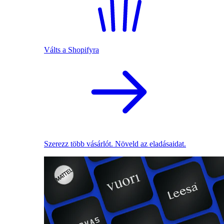
Válts a Shopifyra
Szerezz több vásárlót. Növeld az eladásaidat.