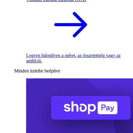
Legyen bármilyen a méret, az összetettség vagy az
ambíció.
Minden üzletbe beépítve