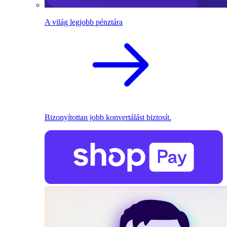
A világ legjobb pénztára
Bizonyítottan jobb konvertálást biztosít.