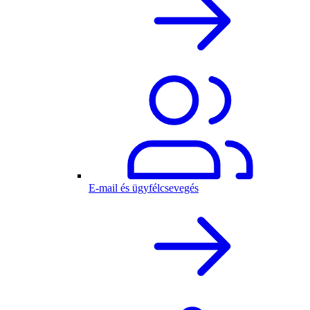
E-mail és ügyfélcsevegés