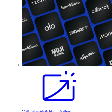
Vállalati márkák bizalmát élvezi