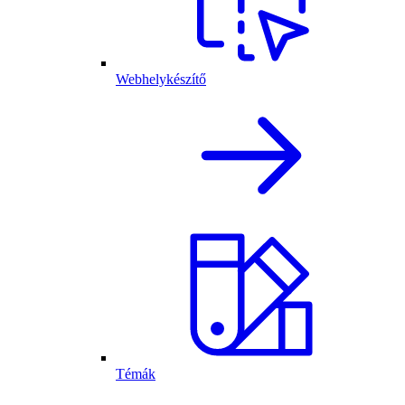
Webhelykészítő
Témák