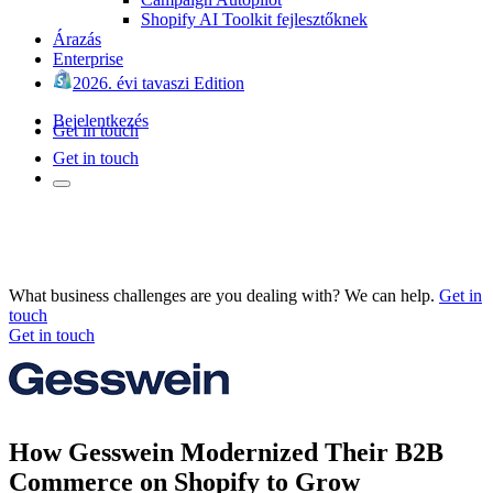
Shopify AI Toolkit fejlesztőknek
Árazás
Enterprise
2026. évi tavaszi Edition
Bejelentkezés
Get in touch
Get in touch
What business challenges are you dealing with? We can help.
Get in
touch
Get in touch
How Gesswein Modernized Their B2B
Commerce on Shopify to Grow