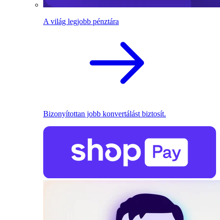
A világ legjobb pénztára
Bizonyítottan jobb konvertálást biztosít.