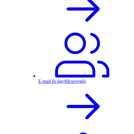
E-mail és ügyfélcsevegés