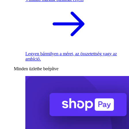
Legyen bármilyen a méret, az összetettség vagy az
ambíció.
Minden üzletbe beépítve