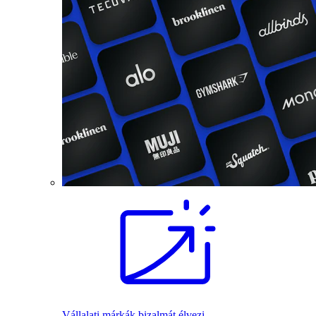
Vállalati márkák bizalmát élvezi