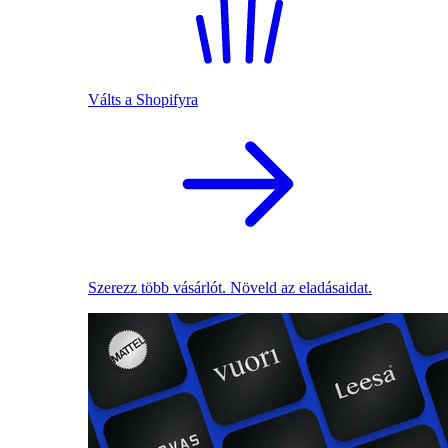
Válts a Shopifyra
Szerezz több vásárlót. Növeld az eladásaidat.