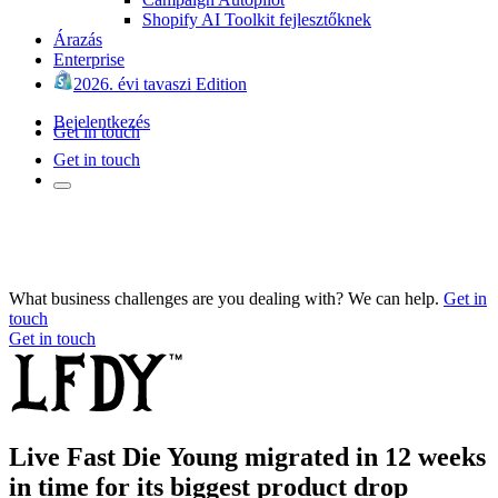
Shopify AI Toolkit fejlesztőknek
Árazás
Enterprise
2026. évi tavaszi Edition
Bejelentkezés
Get in touch
Get in touch
What business challenges are you dealing with? We can help.
Get in
touch
Get in touch
Live Fast Die Young migrated in 12 weeks
in time for its biggest product drop