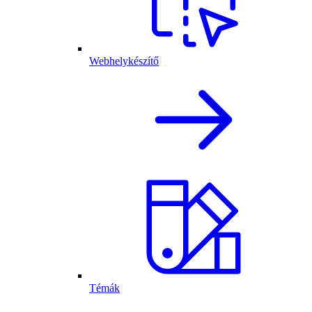
Webhelykészítő
Témák