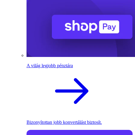
A világ legjobb pénztára
Bizonyítottan jobb konvertálást biztosít.