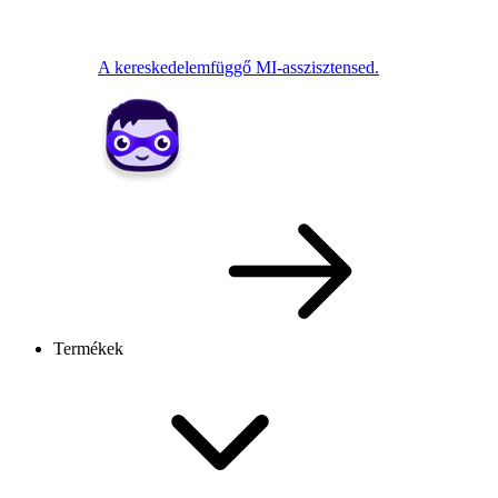
A kereskedelemfüggő MI-asszisztensed.
Termékek