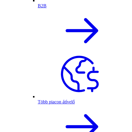
B2B
Több piacon átívelő