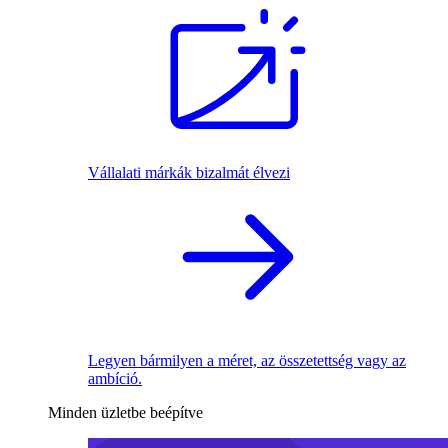
Vállalati márkák bizalmát élvezi
Legyen bármilyen a méret, az összetettség vagy az
ambíció.
Minden üzletbe beépítve