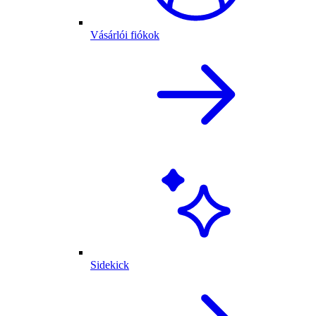
Vásárlói fiókok
Sidekick