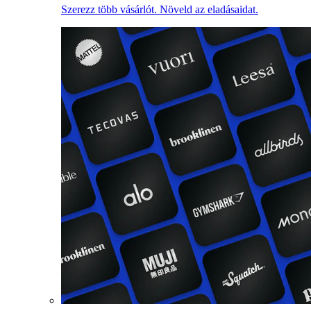
Szerezz több vásárlót. Növeld az eladásaidat.