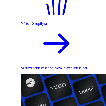
Válts a Shopifyra
Szerezz több vásárlót. Növeld az eladásaidat.