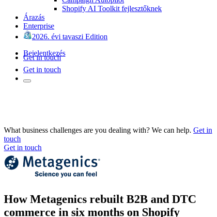
Shopify AI Toolkit fejlesztőknek
Árazás
Enterprise
2026. évi tavaszi Edition
Bejelentkezés
Get in touch
Get in touch
What business challenges are you dealing with? We can help.
Get in
touch
Get in touch
How Metagenics rebuilt B2B and DTC
commerce in six months on Shopify