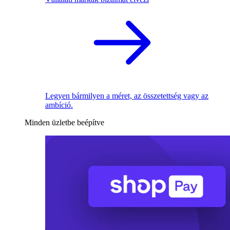
Legyen bármilyen a méret, az összetettség vagy az
ambíció.
Minden üzletbe beépítve