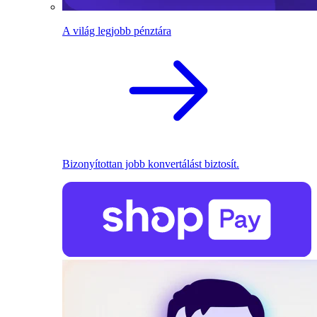
A világ legjobb pénztára
Bizonyítottan jobb konvertálást biztosít.