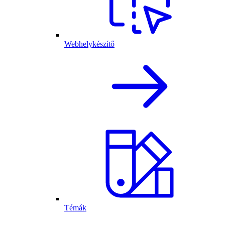
Webhelykészítő
Témák