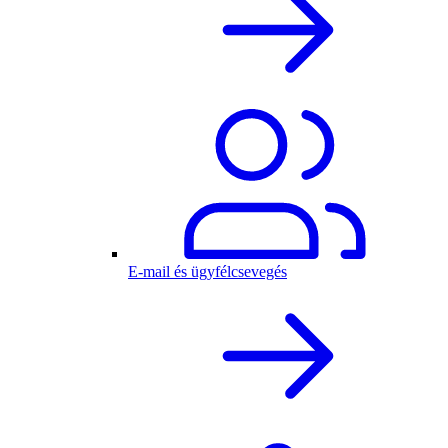
E-mail és ügyfélcsevegés