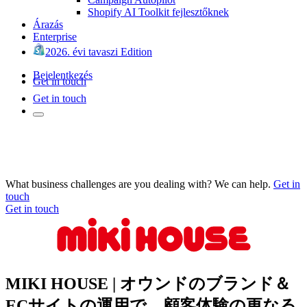
Shopify AI Toolkit fejlesztőknek
Árazás
Enterprise
2026. évi tavaszi Edition
Bejelentkezés
Get in touch
Get in touch
What business challenges are you dealing with? We can help.
Get in
touch
Get in touch
MIKI HOUSE | オウンドのブランド＆
ECサイトの運用で、顧客体験の更なる