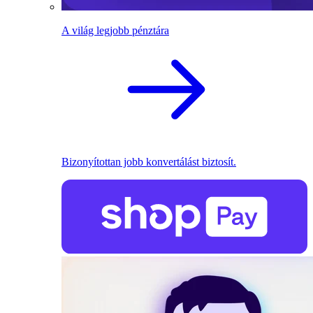
A világ legjobb pénztára
Bizonyítottan jobb konvertálást biztosít.