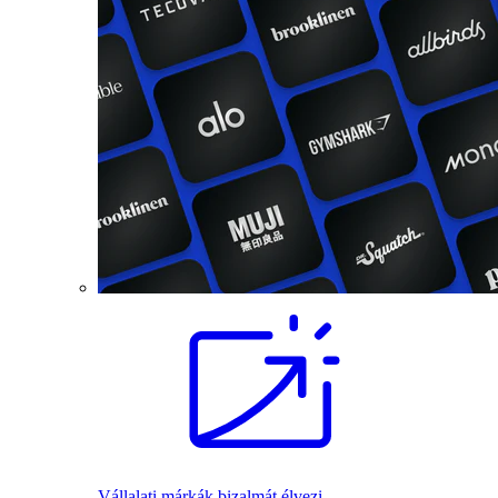
Vállalati márkák bizalmát élvezi