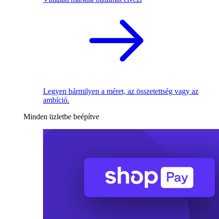
Legyen bármilyen a méret, az összetettség vagy az
ambíció.
Minden üzletbe beépítve