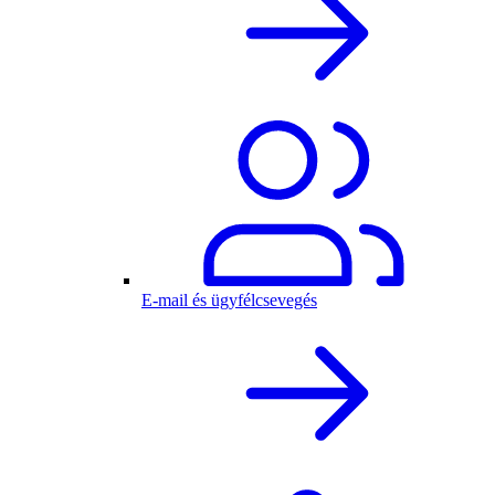
E-mail és ügyfélcsevegés