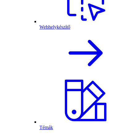
Webhelykészítő
Témák