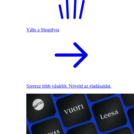
Válts a Shopifyra
Szerezz több vásárlót. Növeld az eladásaidat.