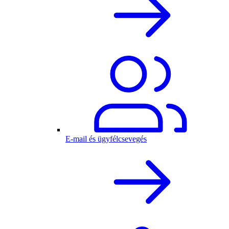
E-mail és ügyfélcsevegés