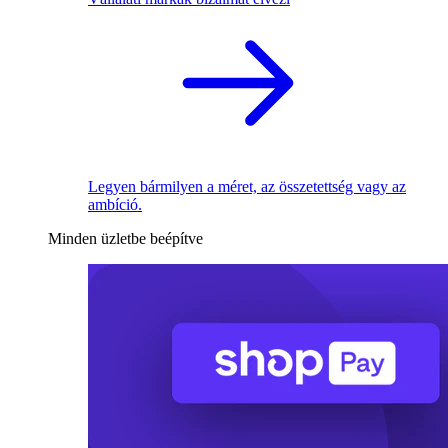
Legyen bármilyen a méret, az összetettség vagy az
ambíció.
Minden üzletbe beépítve