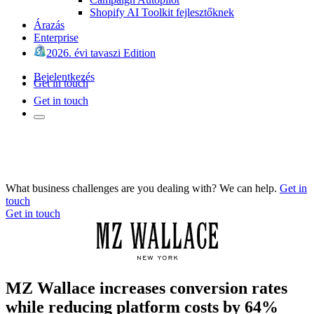
Shopify AI Toolkit fejlesztőknek
Árazás
Enterprise
2026. évi tavaszi Edition
Bejelentkezés
Get in touch
Get in touch
What business challenges are you dealing with? We can help.
Get in
touch
Get in touch
MZ Wallace increases conversion rates
while reducing platform costs by 64%