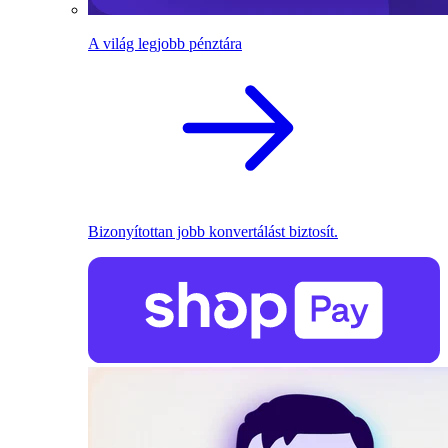
A világ legjobb pénztára
Bizonyítottan jobb konvertálást biztosít.