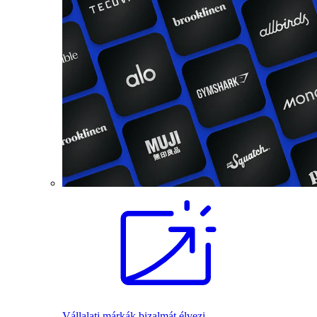
Vállalati márkák bizalmát élvezi