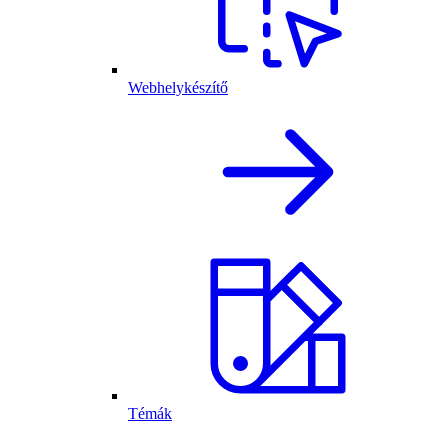
Webhelykészítő
Témák