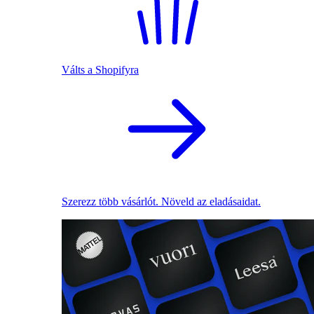
Válts a Shopifyra
Szerezz több vásárlót. Növeld az eladásaidat.