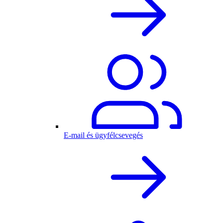
E-mail és ügyfélcsevegés