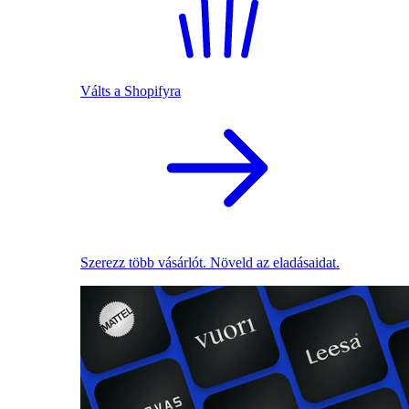
Válts a Shopifyra
Szerezz több vásárlót. Növeld az eladásaidat.