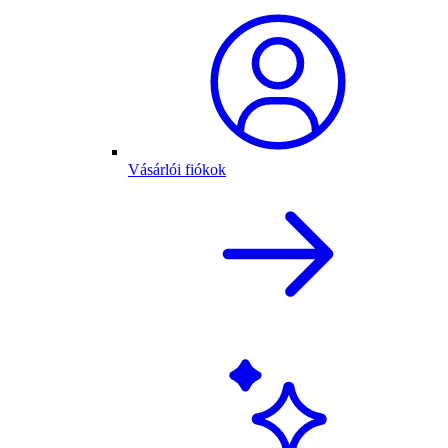
Vásárlói fiókok