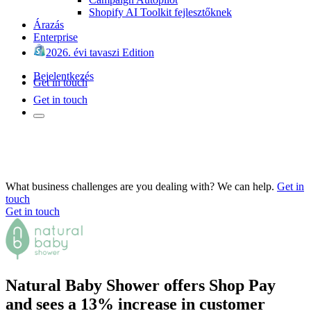
Shopify AI Toolkit fejlesztőknek
Árazás
Enterprise
2026. évi tavaszi Edition
Bejelentkezés
Get in touch
Get in touch
What business challenges are you dealing with? We can help.
Get in
touch
Get in touch
Natural Baby Shower offers Shop Pay
and sees a 13% increase in customer