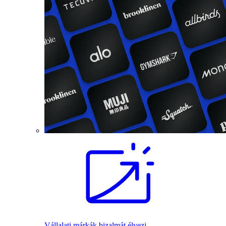
Vállalati márkák bizalmát élvezi