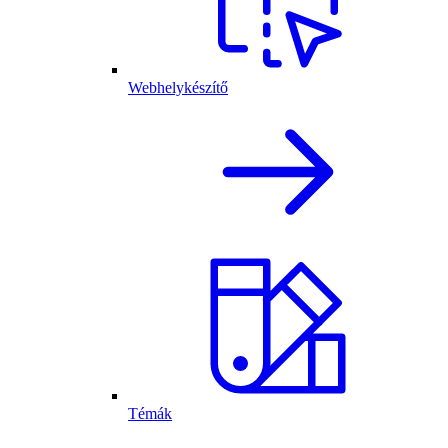
Webhelykészítő
Témák