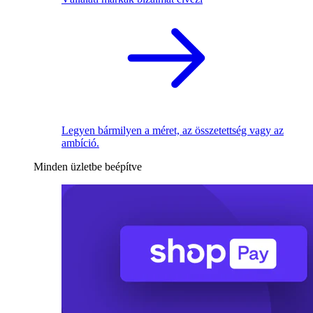
Legyen bármilyen a méret, az összetettség vagy az
ambíció.
Minden üzletbe beépítve