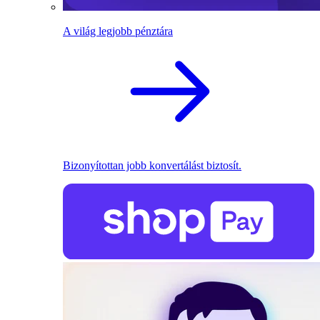
A világ legjobb pénztára
Bizonyítottan jobb konvertálást biztosít.