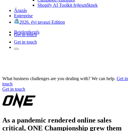
Shopify AI Toolkit fejlesztőknek
Árazás
Enterprise
2026. évi tavaszi Edition
Bejelentkezés
Get in touch
Get in touch
What business challenges are you dealing with? We can help.
Get in
touch
Get in touch
As a pandemic rendered online sales
critical, ONE Championship grew them