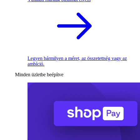
Legyen bármilyen a méret, az összetettség vagy az
ambíció.
Minden üzletbe beépítve