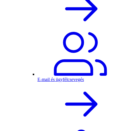
E-mail és ügyfélcsevegés