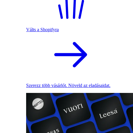
Válts a Shopifyra
Szerezz több vásárlót. Növeld az eladásaidat.