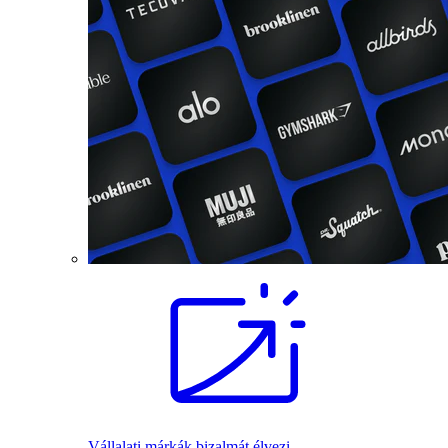
Vállalati márkák bizalmát élvezi