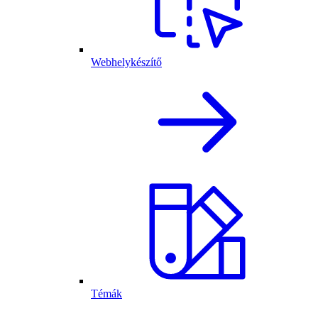
Webhelykészítő
Témák