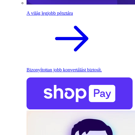
A világ legjobb pénztára
Bizonyítottan jobb konvertálást biztosít.