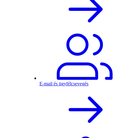
E-mail és ügyfélcsevegés