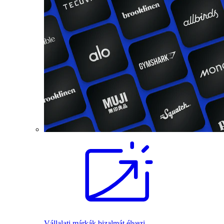
Vállalati márkák bizalmát élvezi