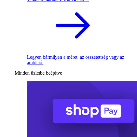
Legyen bármilyen a méret, az összetettség vagy az
ambíció.
Minden üzletbe beépítve