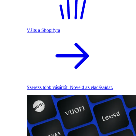
Válts a Shopifyra
Szerezz több vásárlót. Növeld az eladásaidat.