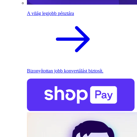
A világ legjobb pénztára
Bizonyítottan jobb konvertálást biztosít.