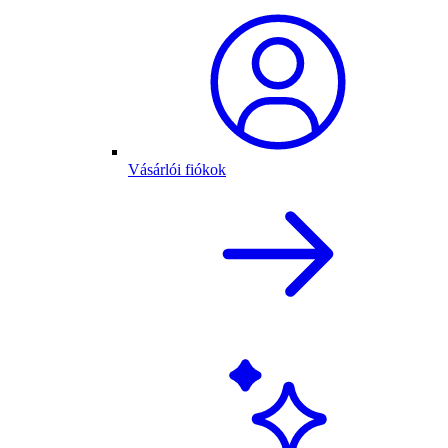
Vásárlói fiókok