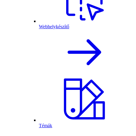
Webhelykészítő
Témák