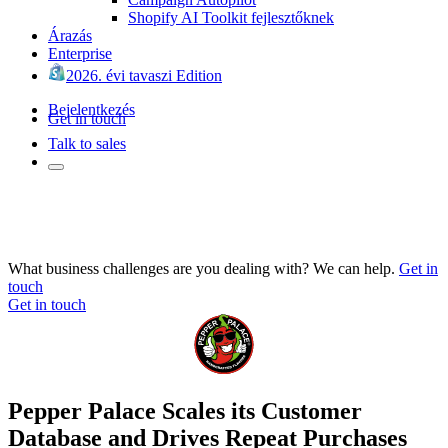
Shopify AI Toolkit fejlesztőknek
Árazás
Enterprise
2026. évi tavaszi Edition
Bejelentkezés
Get in touch
Talk to sales
What business challenges are you dealing with? We can help.
Get in
touch
Get in touch
Pepper Palace Scales its Customer
Database and Drives Repeat Purchases