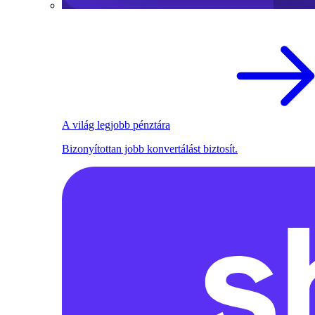
A világ legjobb pénztára
Bizonyítottan jobb konvertálást biztosít.