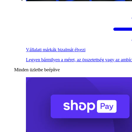
Vállalati márkák bizalmát élvezi
Legyen bármilyen a méret, az összetettség vagy az ambíc
Minden üzletbe beépítve