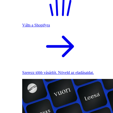
Válts a Shopifyra
Szerezz több vásárlót. Növeld az eladásaidat.