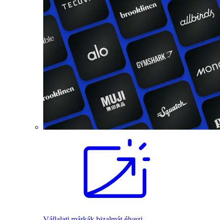
Vállalati márkák bizalmát élvezi