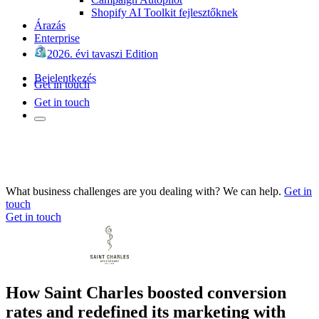
Shopify AI Toolkit fejlesztőknek
Árazás
Enterprise
2026. évi tavaszi Edition
Bejelentkezés
Get in touch
Get in touch
What business challenges are you dealing with? We can help.
Get in
touch
Get in touch
How Saint Charles boosted conversion
rates and redefined its marketing with