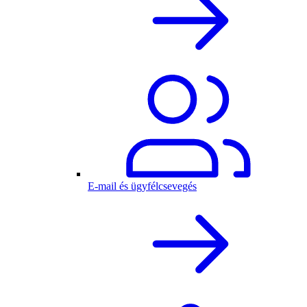
E-mail és ügyfélcsevegés