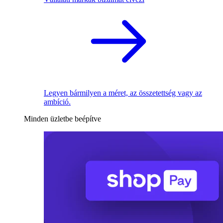
Legyen bármilyen a méret, az összetettség vagy az
ambíció.
Minden üzletbe beépítve