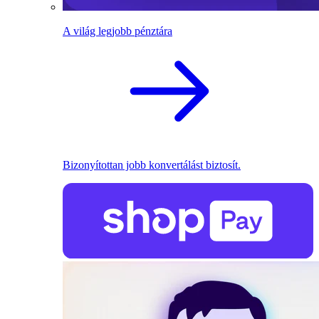
A világ legjobb pénztára
Bizonyítottan jobb konvertálást biztosít.