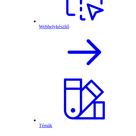
Webhelykészítő
Témák