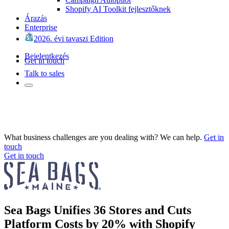
Shopify AI Toolkit fejlesztőknek
Árazás
Enterprise
2026. évi tavaszi Edition
Bejelentkezés
Get in touch
Talk to sales
What business challenges are you dealing with? We can help.
Get in
touch
Get in touch
Sea Bags Unifies 36 Stores and Cuts
Platform Costs by 20% with Shopify