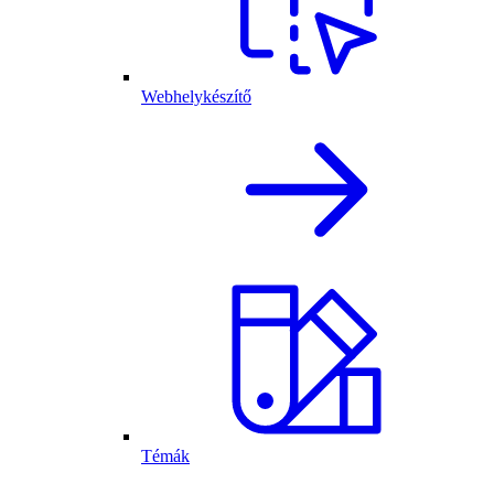
Webhelykészítő
Témák