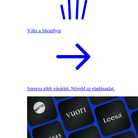
Válts a Shopifyra
Szerezz több vásárlót. Növeld az eladásaidat.