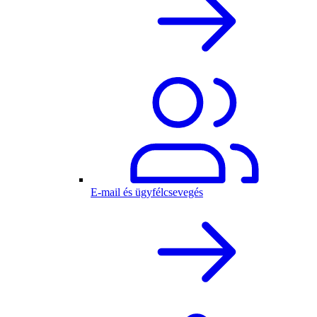
E-mail és ügyfélcsevegés