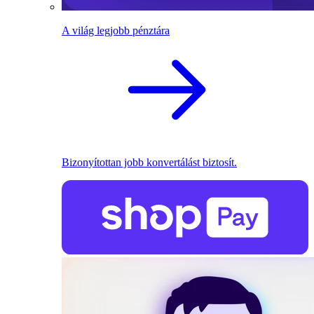
A világ legjobb pénztára
Bizonyítottan jobb konvertálást biztosít.