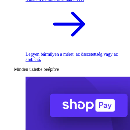
Legyen bármilyen a méret, az összetettség vagy az
ambíció.
Minden üzletbe beépítve