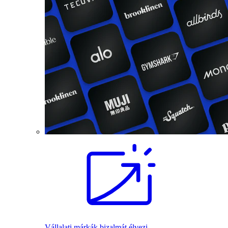
Vállalati márkák bizalmát élvezi