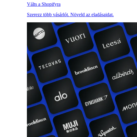
Válts a Shopifyra
Szerezz több vásárlót. Növeld az eladásaidat.