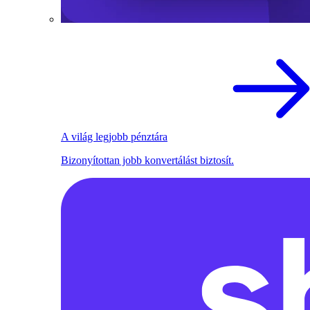
A világ legjobb pénztára
Bizonyítottan jobb konvertálást biztosít.