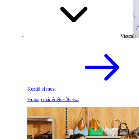
Vissza
Kezdd el most
Holnap már értékesíthetsz.