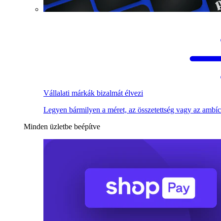
Vállalati márkák bizalmát élvezi
Legyen bármilyen a méret, az összetettség vagy az ambíc
Minden üzletbe beépítve