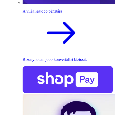
A világ legjobb pénztára
Bizonyítottan jobb konvertálást biztosít.