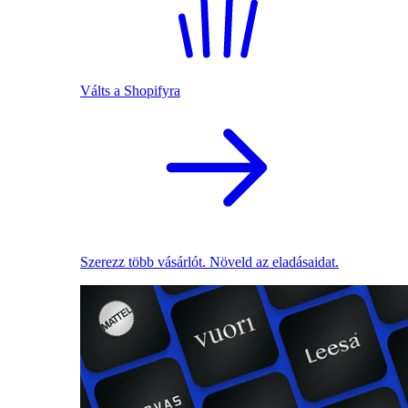
Válts a Shopifyra
Szerezz több vásárlót. Növeld az eladásaidat.