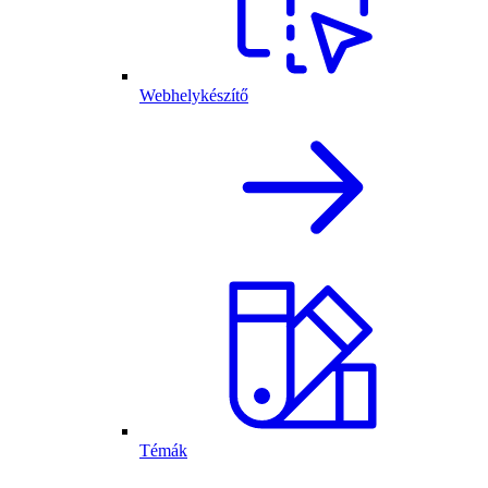
Webhelykészítő
Témák