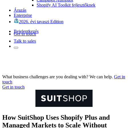
Shopify AI Toolkit fejlesztőknek
Árazás
Enterprise
2026. évi tavaszi Edition
Bejelentkezés
Get in touch
Talk to sales
What business challenges are you dealing with? We can help.
Get in
touch
Get in touch
How SuitShop Uses Shopify Plus and
Managed Markets to Scale Without