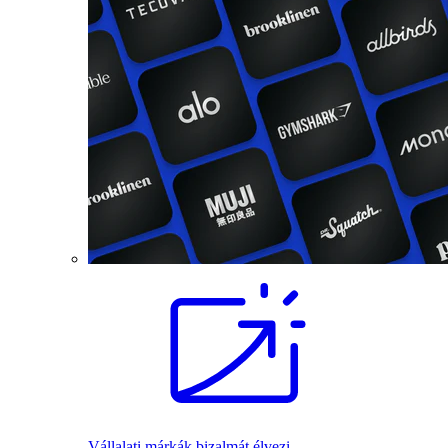
Vállalati márkák bizalmát élvezi