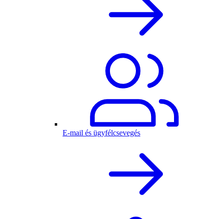
E-mail és ügyfélcsevegés