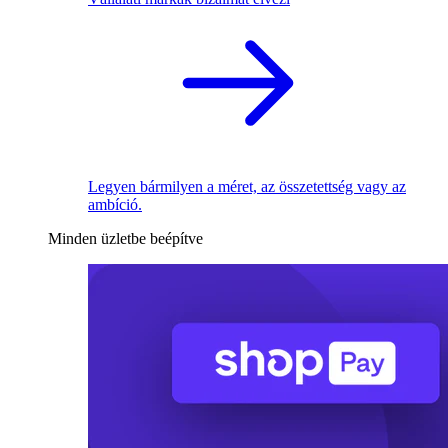
Legyen bármilyen a méret, az összetettség vagy az
ambíció.
Minden üzletbe beépítve