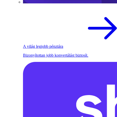
A világ legjobb pénztára
Bizonyítottan jobb konvertálást biztosít.