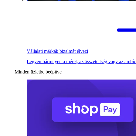
Vállalati márkák bizalmát élvezi
Legyen bármilyen a méret, az összetettség vagy az ambíc
Minden üzletbe beépítve