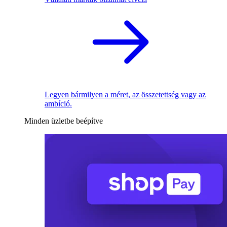
Legyen bármilyen a méret, az összetettség vagy az
ambíció.
Minden üzletbe beépítve