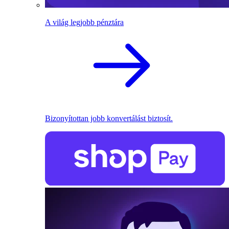
A világ legjobb pénztára
Bizonyítottan jobb konvertálást biztosít.