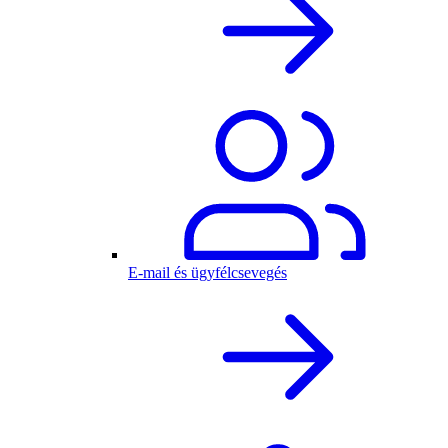
E-mail és ügyfélcsevegés