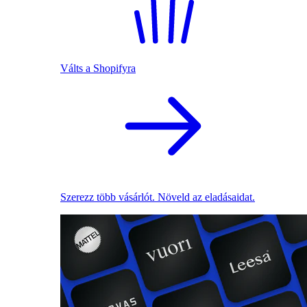
Válts a Shopifyra
Szerezz több vásárlót. Növeld az eladásaidat.