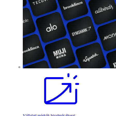
Vállalati márkák bizalmát élvezi