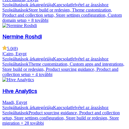
Szolgáltatások árkategóriája
Kapcsolatfelvétel az árazáshoz
Szolgáltatások
Store build or redesign, Theme customization,
Product and collection setup, Store settings configuration, Custom
domain setup
+ 8 további
Nermine Roshdi
5.0
(
8
)
|
Cairo, Egypt
Szolgáltatások árkategóriája
Kapcsolatfelvétel az árazáshoz
Szolgáltatások
Theme customization, Custom apps and integrations,
Store build or redesign, Product sourcing guidance, Product and
collection setup
+ 4 további
Hive Analytics
Maadi, Egypt
Szolgáltatások árkategóriája
Kapcsolatfelvétel az árazáshoz
Szolgáltatások
Product sourcing guidance, Product and collection
setup, Store settings configuration, Store build or redesign, Store
migration
+ 28 további