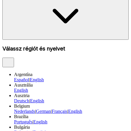
Válassz régiót és nyelvet
Argentína
Español
|
English
Ausztrália
English
Ausztria
Deutsch
|
English
Belgium
Nederlands
|
German
|
Français
|
English
Brazília
Português
|
English
Bulgária