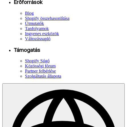
Erőforrások
Blog
Shopify összehasonlítása
Útmutatók
Tanfolyamok
Ingyenes eszközök
Változásnapló
Támogatás
Shopify Súgó
Közösségi fórum
Partner felbérlése
Szolgáltatás állapota