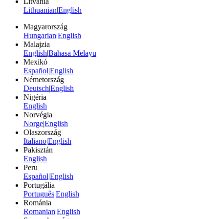
Litvánia
Lithuanian
|
English
Magyarország
Hungarian
|
English
Malajzia
English
|
Bahasa Melayu
Mexikó
Español
|
English
Németország
Deutsch
|
English
Nigéria
English
Norvégia
Norge
|
English
Olaszország
Italiano
|
English
Pakisztán
English
Peru
Español
|
English
Portugália
Português
|
English
Románia
Romanian
|
English