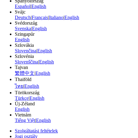
Spanyolország
Español
|
English
Svájc
Deutsch
|
Français
|
Italiano
|
English
Svédország
Svenska
|
English
Szingapúr
English
Szlovákia
Slovenčina
|
English
Szlovénia
Slovenščina
|
English
Tajvan
繁體中文
|
English
Thaiföld
ไทย
|
English
Törökország
Türkçe
|
English
Új-Zéland
English
Vietnám
Tiếng Việt
|
English
Szolgáltatási feltételek
Jogi osztály