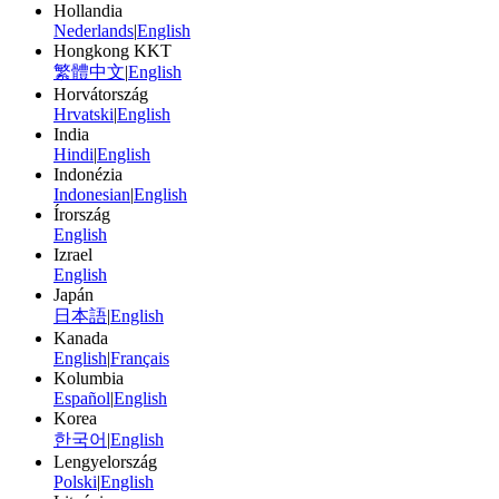
Hollandia
Nederlands
|
English
Hongkong KKT
繁體中文
|
English
Horvátország
Hrvatski
|
English
India
Hindi
|
English
Indonézia
Indonesian
|
English
Írország
English
Izrael
English
Japán
日本語
|
English
Kanada
English
|
Français
Kolumbia
Español
|
English
Korea
한국어
|
English
Lengyelország
Polski
|
English