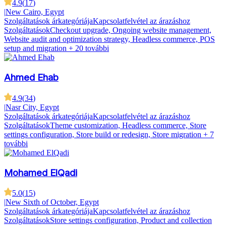
4.9
(
17
)
|
New Cairo, Egypt
Szolgáltatások árkategóriája
Kapcsolatfelvétel az árazáshoz
Szolgáltatások
Checkout upgrade, Ongoing website management,
Website audit and optimization strategy, Headless commerce, POS
setup and migration
+ 20 további
Ahmed Ehab
4.9
(
34
)
|
Nasr City, Egypt
Szolgáltatások árkategóriája
Kapcsolatfelvétel az árazáshoz
Szolgáltatások
Theme customization, Headless commerce, Store
settings configuration, Store build or redesign, Store migration
+ 7
további
Mohamed ElQadi
5.0
(
15
)
|
New Sixth of October, Egypt
Szolgáltatások árkategóriája
Kapcsolatfelvétel az árazáshoz
Szolgáltatások
Store settings configuration, Product and collection