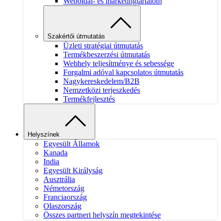
Weboldal- és marketingtartalom
Szakértői útmutatás
Üzleti stratégiai útmutatás
Termékbeszerzési útmutatás
Webhely teljesítménye és sebessége
Forgalmi adóval kapcsolatos útmutatás
Nagykereskedelem/B2B
Nemzetközi terjeszkedés
Termékfejlesztés
Helyszínek
Egyesült Államok
Kanada
India
Egyesült Királyság
Ausztrália
Németország
Franciaország
Olaszország
Összes partneri helyszín megtekintése