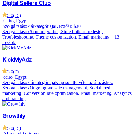
Digital Sellers Club
5.0
(
15
)
|
Cairo, Egypt
Szolgáltatások árkategóriája
Kezdőár: $30
Szolgáltatások
Store migration, Store build or redesign,
Troubleshooting, Theme customization, Email marketing
+ 13
további
KickMyAdz
5.0
(
7
)
|
cairo, Egypt
Szolgáltatások árkategóriája
Kapcsolatfelvétel az árazáshoz
Szolgáltatások
Ongoing website management, Social media
marketing, Conversion rate optimization, Email marketing, Analytics
and tracking
Growthly
5.0
(
15
)
|
ALexandria, Egypt