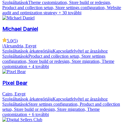
Szolgáltatások
Theme customization, Store build or redesign,
Product and collection setup, Store settings configuration, Website
audit and optimization strategy
+ 30 további
Michael Daniel
5.0
(
5
)
|
Alexandria, Egypt
Szolgáltatások árkategóriája
Kapcsolatfelvétel az árazáshoz
Szolgáltatások
Product and collection setup, Store settings
configuration, Store build or redesign, Store migration, Theme
customization
+ 4 további
Pixel Bear
Cairo, Egypt
Szolgáltatások árkategóriája
Kapcsolatfelvétel az árazáshoz
Szolgáltatások
Store settings configuration, Product and collection
setup, Store build or redesign, Store migration, Theme
customization
+ 6 további