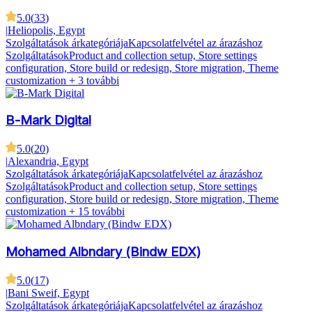
5.0
(
33
)
|
Heliopolis, Egypt
Szolgáltatások árkategóriája
Kapcsolatfelvétel az árazáshoz
Szolgáltatások
Product and collection setup, Store settings
configuration, Store build or redesign, Store migration, Theme
customization
+ 3 további
B-Mark Digital
5.0
(
20
)
|
Alexandria, Egypt
Szolgáltatások árkategóriája
Kapcsolatfelvétel az árazáshoz
Szolgáltatások
Product and collection setup, Store settings
configuration, Store build or redesign, Store migration, Theme
customization
+ 15 további
Mohamed Albndary (Bindw EDX)
5.0
(
17
)
|
Bani Sweif, Egypt
Szolgáltatások árkategóriája
Kapcsolatfelvétel az árazáshoz