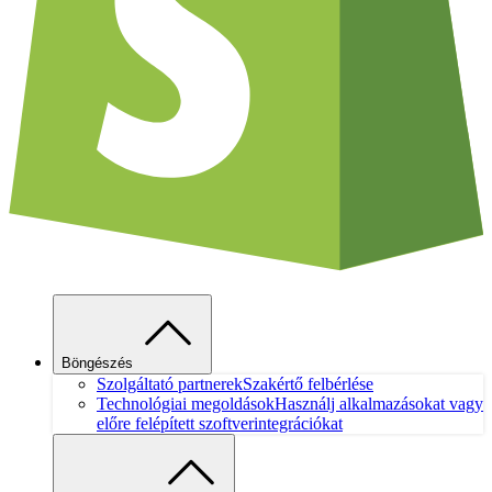
Böngészés
Szolgáltató partnerek
Szakértő felbérlése
Technológiai megoldások
Használj alkalmazásokat vagy
előre felépített szoftverintegrációkat