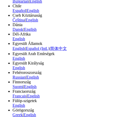
Bulgarian
|
English
Chile
Español
|
English
Cseh Köztársaság
Čeština
|
English
Dánia
Dansk
|
English
Dél-Afrika
English
Egyesült Államok
English
|
Español (Intl.)
|
简体中文
Egyesült Arab Emírségek
English
Egyesült Királyság
English
Fehéroroszország
Russian
|
English
Finnország
Suomi
|
English
Franciaország
Français
|
English
Fülöp-szigetek
English
Görögország
Greek
|
English