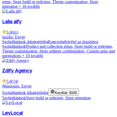
setup, Store build or redesign, Theme customization, Store
migration
+ 18 további
Laila alfy
5.0
(
61
)
|
nozha, Egypt
Szolgáltatások árkategóriája
Kapcsolatfelvétel az árazáshoz
Szolgáltatások
Product and collection setup, Store build or redesign,
Theme customization, Store settings configuration, Custom apps and
integrations
+ 10 további
Zdify Agency
5.0
(
74
)
|
Mansoura, Egypt
Szolgáltatások árkategóriája
Kezdőár: $100
Szolgáltatások
Store build or redesign, Store migration
LevLocal