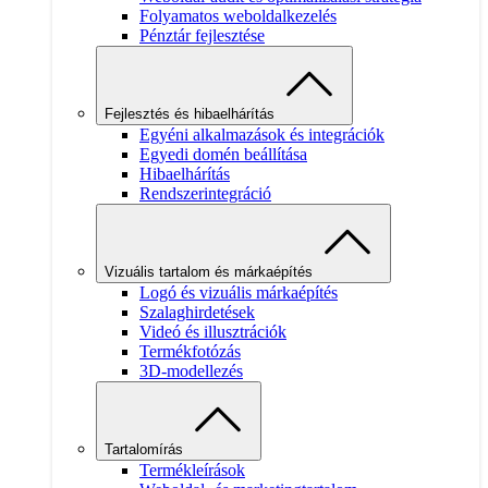
Folyamatos weboldalkezelés
Pénztár fejlesztése
Fejlesztés és hibaelhárítás
Egyéni alkalmazások és integrációk
Egyedi domén beállítása
Hibaelhárítás
Rendszerintegráció
Vizuális tartalom és márkaépítés
Logó és vizuális márkaépítés
Szalaghirdetések
Videó és illusztrációk
Termékfotózás
3D-modellezés
Tartalomírás
Termékleírások