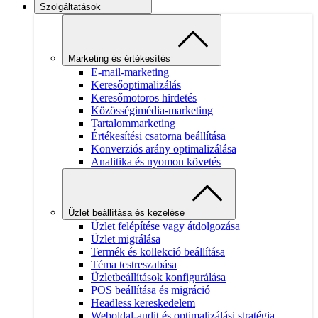
Szolgáltatások
Marketing és értékesítés
E-mail-marketing
Keresőoptimalizálás
Keresőmotoros hirdetés
Közösségimédia-marketing
Tartalommarketing
Értékesítési csatorna beállítása
Konverziós arány optimalizálása
Analitika és nyomon követés
Üzlet beállítása és kezelése
Üzlet felépítése vagy átdolgozása
Üzlet migrálása
Termék és kollekció beállítása
Téma testreszabása
Üzletbeállítások konfigurálása
POS beállítása és migráció
Headless kereskedelem
Weboldal-audit és optimalizálási stratégia