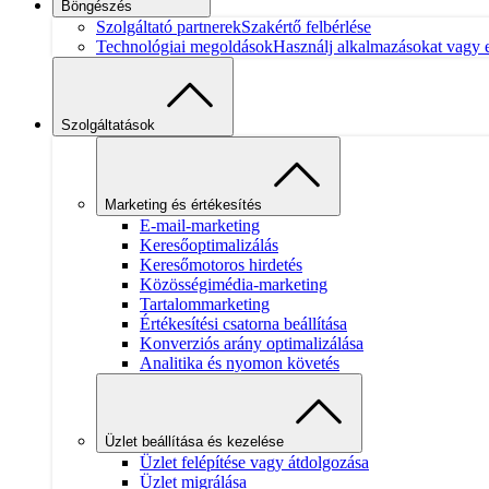
Böngészés
Szolgáltató partnerek
Szakértő felbérlése
Technológiai megoldások
Használj alkalmazásokat vagy el
Szolgáltatások
Marketing és értékesítés
E-mail-marketing
Keresőoptimalizálás
Keresőmotoros hirdetés
Közösségimédia-marketing
Tartalommarketing
Értékesítési csatorna beállítása
Konverziós arány optimalizálása
Analitika és nyomon követés
Üzlet beállítása és kezelése
Üzlet felépítése vagy átdolgozása
Üzlet migrálása