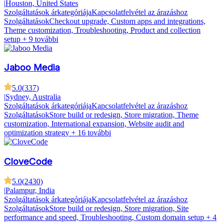
|
Houston, United States
Szolgáltatások árkategóriája
Kapcsolatfelvétel az árazáshoz
Szolgáltatások
Checkout upgrade, Custom apps and integrations,
Theme customization, Troubleshooting, Product and collection
setup
+ 9 további
Jaboo Media
5.0
(
337
)
|
Sydney, Australia
Szolgáltatások árkategóriája
Kapcsolatfelvétel az árazáshoz
Szolgáltatások
Store build or redesign, Store migration, Theme
customization, International expansion, Website audit and
optimization strategy
+ 16 további
CloveCode
5.0
(
2430
)
|
Palampur, India
Szolgáltatások árkategóriája
Kapcsolatfelvétel az árazáshoz
Szolgáltatások
Store build or redesign, Store migration, Site
performance and speed, Troubleshooting, Custom domain setup
+ 4