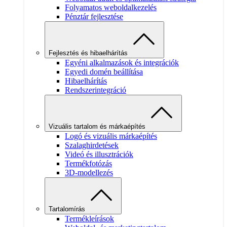
Folyamatos weboldalkezelés
Pénztár fejlesztése
Fejlesztés és hibaelhárítás
Egyéni alkalmazások és integrációk
Egyedi domén beállítása
Hibaelhárítás
Rendszerintegráció
Vizuális tartalom és márkaépítés
Logó és vizuális márkaépítés
Szalaghirdetések
Videó és illusztrációk
Termékfotózás
3D-modellezés
Tartalomírás
Termékleírások