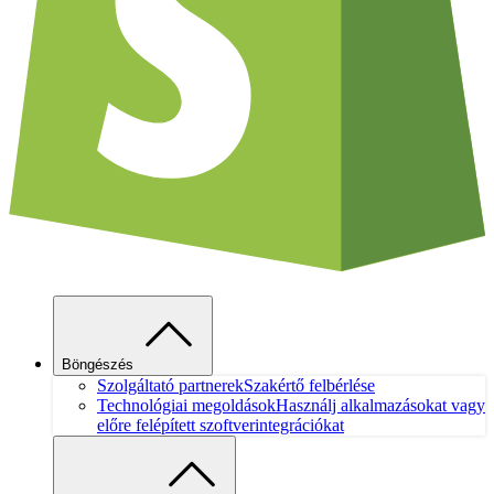
Böngészés
Szolgáltató partnerek
Szakértő felbérlése
Technológiai megoldások
Használj alkalmazásokat vagy
előre felépített szoftverintegrációkat