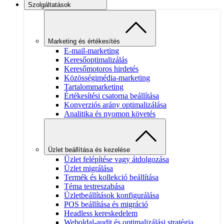
Szolgáltatások
Marketing és értékesítés
E-mail-marketing
Keresőoptimalizálás
Keresőmotoros hirdetés
Közösségimédia-marketing
Tartalommarketing
Értékesítési csatorna beállítása
Konverziós arány optimalizálása
Analitika és nyomon követés
Üzlet beállítása és kezelése
Üzlet felépítése vagy átdolgozása
Üzlet migrálása
Termék és kollekció beállítása
Téma testreszabása
Üzletbeállítások konfigurálása
POS beállítása és migráció
Headless kereskedelem
Weboldal-audit és optimalizálási stratégia