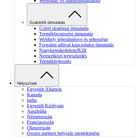
Weboldal- és marketingtartalom
Szakértői útmutatás
Üzleti stratégiai útmutatás
Termékbeszerzési útmutatás
Webhely teljesítménye és sebessége
Forgalmi adóval kapcsolatos útmutatás
Nagykereskedelem/B2B
Nemzetközi terjeszkedés
Termékfejlesztés
Helyszínek
Egyesült Államok
Kanada
India
Egyesült Királyság
Ausztrália
Németország
Franciaország
Olaszország
Összes partneri helyszín megtekintése