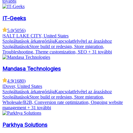
további
IT-Geeks
5.0
(
5056
)
|
SALT LAKE CITY, United States
Szolgáltatások árkategóriája
Kapcsolatfelvétel az árazáshoz
Szolgáltatások
Store build or redesign, Store migration,
Troubleshooting, Theme customization, SEO
+ 31 további
Mandasa Technologies
4.9
(
1680
)
|
Dover, United States
Szolgáltatások árkategóriája
Kapcsolatfelvétel az árazáshoz
Szolgáltatások
Store build or redesign, Store migration,
Wholesale/B2B, Conversion rate optimization, Ongoing website
management
+ 31 további
Parkhya Solutions