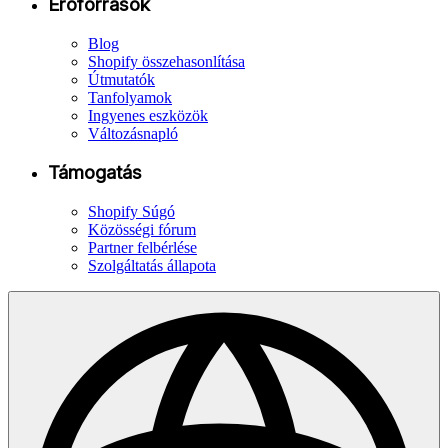
Erőforrások
Blog
Shopify összehasonlítása
Útmutatók
Tanfolyamok
Ingyenes eszközök
Változásnapló
Támogatás
Shopify Súgó
Közösségi fórum
Partner felbérlése
Szolgáltatás állapota