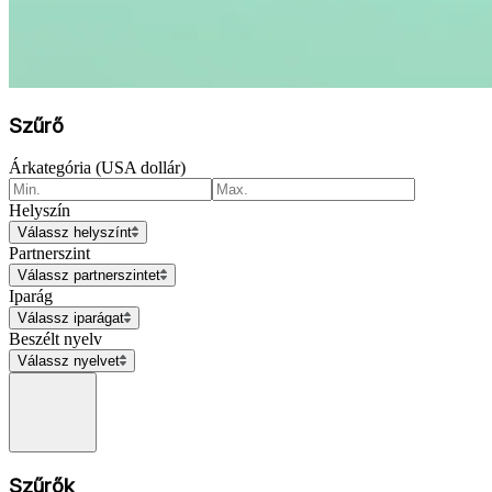
Szűrő
Árkategória (USA dollár)
Helyszín
Válassz helyszínt
Partnerszint
Válassz partnerszintet
Iparág
Válassz iparágat
Beszélt nyelv
Válassz nyelvet
Szűrők