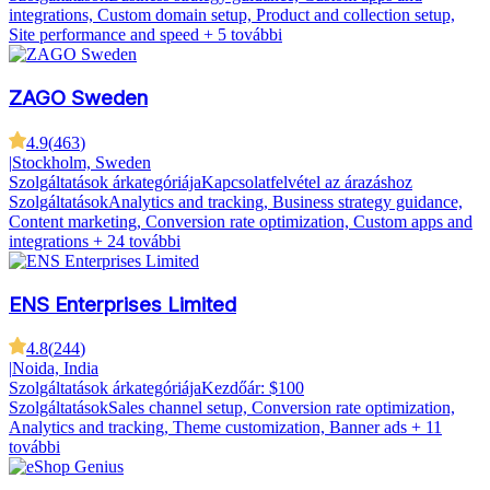
integrations, Custom domain setup, Product and collection setup,
Site performance and speed
+ 5 további
ZAGO Sweden
4.9
(
463
)
|
Stockholm, Sweden
Szolgáltatások árkategóriája
Kapcsolatfelvétel az árazáshoz
Szolgáltatások
Analytics and tracking, Business strategy guidance,
Content marketing, Conversion rate optimization, Custom apps and
integrations
+ 24 további
ENS Enterprises Limited
4.8
(
244
)
|
Noida, India
Szolgáltatások árkategóriája
Kezdőár: $100
Szolgáltatások
Sales channel setup, Conversion rate optimization,
Analytics and tracking, Theme customization, Banner ads
+ 11
további