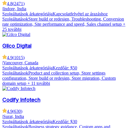
4.8
(
2471
)
|
Indore, India
Szolgáltatások árkategóriája
Kapcsolatfelvétel az árazáshoz
Szolgáltatások
Store build or redesign, Troubleshooting, Conversion
rate optimization, Site performance and speed, Sales channel setup
+
25 további
Gilco Digital
4.9
(
1015
)
|
Vancouver, Canada
Szolgáltatások árkategóriája
Kezdőár: $50
Szolgáltatások
Product and collection setup, Store settings
configuration, Store build or redesign, Store migration, Custom
domain setup
+ 11 további
Codify Infotech
4.9
(
630
)
|
Surat, India
Szolgáltatások árkategóriája
Kezdőár: $30
Szolgáltatások
Business strategy guidance, Custom apps and