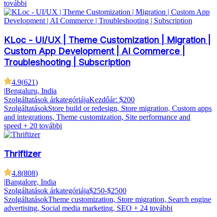
további
KLoc - UI/UX | Theme Customization | Migration |
Custom App Development | AI Commerce |
Troubleshooting | Subscription
4.9
(
621
)
|
Bengaluru, India
Szolgáltatások árkategóriája
Kezdőár: $200
Szolgáltatások
Store build or redesign, Store migration, Custom apps
and integrations, Theme customization, Site performance and
speed
+ 20 további
Thriftizer
4.8
(
808
)
|
Bangalore, India
Szolgáltatások árkategóriája
$250-$2500
Szolgáltatások
Theme customization, Store migration, Search engine
advertising, Social media marketing, SEO
+ 24 további