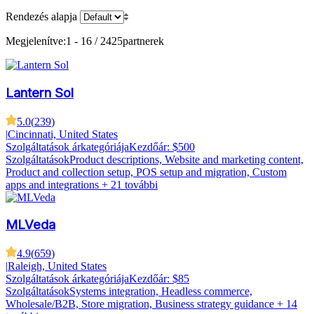
Rendezés alapja
Megjelenítve:
1 - 16 / 2425
partnerek
Lantern Sol
5.0
(
239
)
|
Cincinnati, United States
Szolgáltatások árkategóriája
Kezdőár: $500
Szolgáltatások
Product descriptions, Website and marketing content,
Product and collection setup, POS setup and migration, Custom
apps and integrations
+ 21 további
MLVeda
4.9
(
659
)
|
Raleigh, United States
Szolgáltatások árkategóriája
Kezdőár: $85
Szolgáltatások
Systems integration, Headless commerce,
Wholesale/B2B, Store migration, Business strategy guidance
+ 14