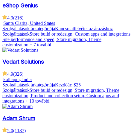
eShop Genius
4.9
(
216
)
|
Santa Clarita, United States
Szolgáltatások árkategóriája
Kapcsolatfelvétel az árazáshoz
Szolgáltatások
Store build or redesign, Custom apps and integrations,
Site performance and speed, Store migration, Theme
customization
+ 7 további
Vedart Solutions
4.9
(
326
)
|
kolhapur, India
Szolgáltatások árkategóriája
Kezdőár: $25
Szolgáltatások
Store build or redesign, Store migration, Theme
customization, Product and collection setup, Custom apps and
integrations
+ 10 további
Adam Shrum
5.0
(
1187
)