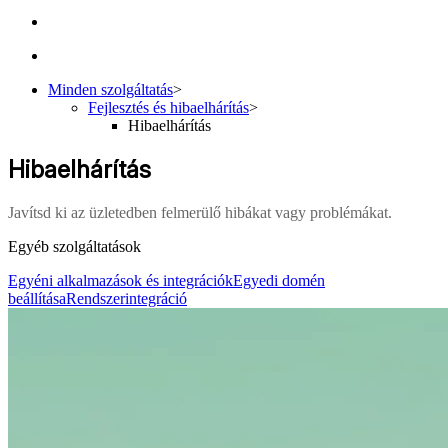
Minden szolgáltatás
>
Fejlesztés és hibaelhárítás
>
Hibaelhárítás
Hibaelhárítás
Javítsd ki az üzletedben felmerülő hibákat vagy problémákat.
Egyéb szolgáltatások
Egyéni alkalmazások és integrációk
Egyedi domén
beállítása
Rendszerintegráció