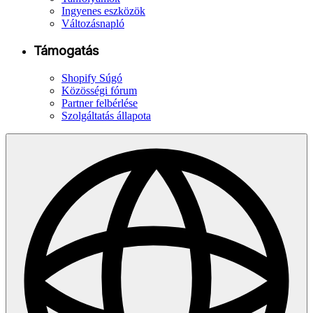
Ingyenes eszközök
Változásnapló
Támogatás
Shopify Súgó
Közösségi fórum
Partner felbérlése
Szolgáltatás állapota