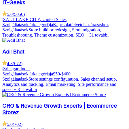
IT-Geeks
5.0
(
5056
)
|
SALT LAKE CITY, United States
Szolgáltatások árkategóriája
Kapcsolatfelvétel az árazáshoz
Szolgáltatások
Store build or redesign, Store migration,
Troubleshooting, Theme customization, SEO
+ 31 további
Adil Bhat
4.8
(
672
)
|
Srinagar, India
Szolgáltatások árkategóriája
$50-$400
Szolgáltatások
Store settings configuration, Sales channel setup,
Analytics and tracking, Email marketing, Site performance and
speed
+ 31 további
CRO & Revenue Growth Experts | Ecommerce
Storez
5.0
(
702
)