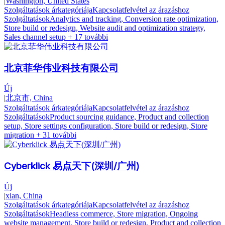
|
Washington, United States
Szolgáltatások árkategóriája
Kapcsolatfelvétel az árazáshoz
Szolgáltatások
Analytics and tracking, Conversion rate optimization,
Store build or redesign, Website audit and optimization strategy,
Sales channel setup
+ 17 további
北京菲华伟业科技有限公司
Új
|
北京市, China
Szolgáltatások árkategóriája
Kapcsolatfelvétel az árazáshoz
Szolgáltatások
Product sourcing guidance, Product and collection
setup, Store settings configuration, Store build or redesign, Store
migration
+ 31 további
Cyberklick 易点天下(深圳/广州)
Új
|
xian, China
Szolgáltatások árkategóriája
Kapcsolatfelvétel az árazáshoz
Szolgáltatások
Headless commerce, Store migration, Ongoing
website management, Store build or redesign, Product and collection