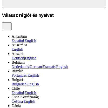
Válassz régiót és nyelvet
Argentína
Español
|
English
Ausztrália
English
Ausztria
Deutsch
|
English
Belgium
Nederlands
|
German
|
Français
|
English
Brazília
Português
|
English
Bulgária
Bulgarian
|
English
Chile
Español
|
English
Cseh Köztársaság
Čeština
|
English
Dánia