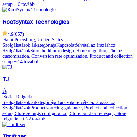
setup
+ 6 további
RootSyntax Technologies
4.9
(
857
)
|
Saint Petersburg, United States
Szolgáltatások árkategóriája
Kapcsolatfelvétel az árazáshoz
Szolgáltatások
Store build or redesign, Store migration, Theme
customization, Conversion rate optimization, Product and collection
setup
+ 14 további
TJ
Új
|
Sofia, Bulgaria
Szolgáltatások árkategóriája
Kapcsolatfelvétel az árazáshoz
Szolgáltatások
Product sourcing guidance, Product and collection
setup, Store settings configuration, Store build or redesign, Store
migration
+ 22 további
Thriftizer