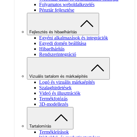
Folyamatos weboldalkezelés
Pénztár fejlesztése
Fejlesztés és hibaelhárítás
Egyéni alkalmazások és integrációk
Egyedi domén beállítása
Hibaelhárítás
Rendszerintegráció
Vizuális tartalom és márkaépítés
Logó és vizuális márkaépítés
Szalaghirdetések
Videó és illusztrációk
Termékfotózás
3D-modellezés
Tartalomírás
Termékleírások