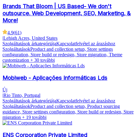
Brands That Bloom | US Based- We don't
outsource. Web Development, SEO, Marketing, &
More!
4.9
(
61
)
|
Lehigh Acres, United States
Szolgáltatások árkategóriája
Kapcsolatfelvétel az árazáshoz
Szolgáltatások
Product and collection setup, Store settings
configuration, Store build or redesign, Store migration, Theme
customization
+ 30 további
Mobiweb - Aplicações Informáticas Lds
Új
|
Rio Tinto, Portugal
Szolgáltatások árkategóriája
Kapcsolatfelvétel az árazáshoz
Szolgáltatások
Product and collection setup, Product sourcing
guidance, Store settings configuration, Store build or redesign, Store
migration
+ 19 további
ENS Corporation Private Limited