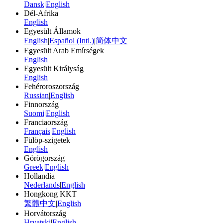
Dansk
|
English
Dél-Afrika
English
Egyesült Államok
English
|
Español (Intl.)
|
简体中文
Egyesült Arab Emírségek
English
Egyesült Királyság
English
Fehéroroszország
Russian
|
English
Finnország
Suomi
|
English
Franciaország
Français
|
English
Fülöp-szigetek
English
Görögország
Greek
|
English
Hollandia
Nederlands
|
English
Hongkong KKT
繁體中文
|
English
Horvátország
Hrvatski
|
English