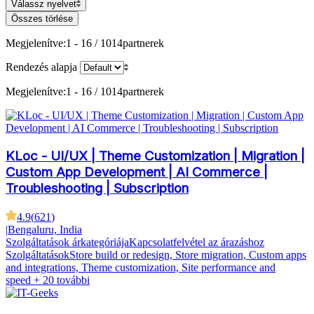
Válassz nyelvet
Összes törlése
Megjelenítve:
1 - 16 / 1014
partnerek
Rendezés alapja
Megjelenítve:
1 - 16 / 1014
partnerek
KLoc - UI/UX | Theme Customization | Migration |
Custom App Development | AI Commerce |
Troubleshooting | Subscription
4.9
(
621
)
|
Bengaluru, India
Szolgáltatások árkategóriája
Kapcsolatfelvétel az árazáshoz
Szolgáltatások
Store build or redesign, Store migration, Custom apps
and integrations, Theme customization, Site performance and
speed
+ 20 további