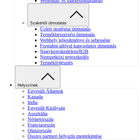
Weboldal- és marketingtartalom
Szakértői útmutatás
Üzleti stratégiai útmutatás
Termékbeszerzési útmutatás
Webhely teljesítménye és sebessége
Forgalmi adóval kapcsolatos útmutatás
Nagykereskedelem/B2B
Nemzetközi terjeszkedés
Termékfejlesztés
Helyszínek
Egyesült Államok
Kanada
India
Egyesült Királyság
Ausztrália
Németország
Franciaország
Olaszország
Összes partneri helyszín megtekintése