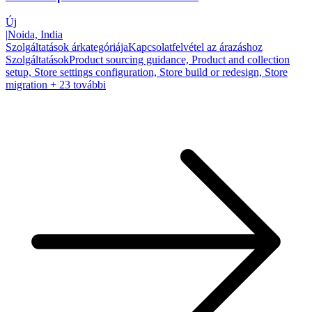
Új
|
Noida, India
Szolgáltatások árkategóriája
Kapcsolatfelvétel az árazáshoz
Szolgáltatások
Product sourcing guidance, Product and collection
setup, Store settings configuration, Store build or redesign, Store
migration
+ 23 további