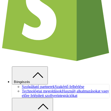
Böngészés
Szolgáltató partnerek
Szakértő felbérlése
Technológiai megoldások
Használj alkalmazásokat vagy
előre felépített szoftverintegrációkat