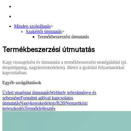
Minden szolgáltatás
>
Szakértői útmutatás
>
Termékbeszerzési útmutatás
Termékbeszerzési útmutatás
Kapj visszajelzést és útmutatást a termékbeszerzési stratégiáddal (pl.
dropshipping, nagykereskedelem), illetve a gyártási folyamatokkal
kapcsolatban.
Egyéb szolgáltatások
Üzleti stratégiai útmutatás
Webhely teljesítménye és
sebessége
Forgalmi adóval kapcsolatos
útmutatás
Nagykereskedelem/B2B
Nemzetközi
terjeszkedés
Termékfejlesztés