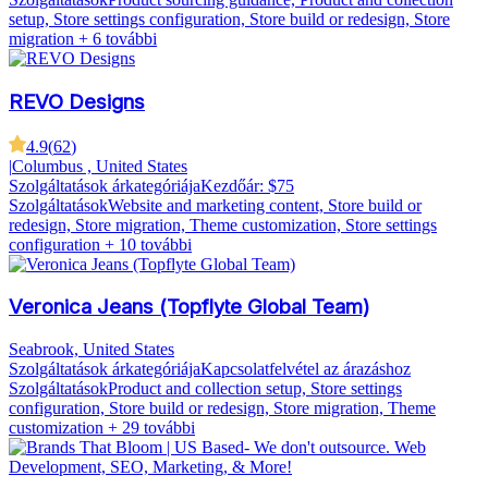
setup, Store settings configuration, Store build or redesign, Store
migration
+ 6 további
REVO Designs
4.9
(
62
)
|
Columbus , United States
Szolgáltatások árkategóriája
Kezdőár: $75
Szolgáltatások
Website and marketing content, Store build or
redesign, Store migration, Theme customization, Store settings
configuration
+ 10 további
Veronica Jeans (Topflyte Global Team)
Seabrook, United States
Szolgáltatások árkategóriája
Kapcsolatfelvétel az árazáshoz
Szolgáltatások
Product and collection setup, Store settings
configuration, Store build or redesign, Store migration, Theme
customization
+ 29 további