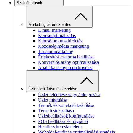
Szolgáltatások
Marketing és értékesítés
E-mail-marketing
Keresőoptimalizálás
Keresőmotoros hirdetés
Közösségimédia-marketing
Tartalommarketing
Értékesítési csatorna beállítása
Konverziós arány optimalizálása
Analitika és nyomon követés
Üzlet beállítása és kezelése
Üzlet felépítése vagy átdolgozása
Üzlet migrálása
Termék és kollekció beállítása
Téma testreszabása
Üzletbeállítások konfigurálása
POS beállítása és migráció
Headless kereskedelem
Weboldal-audit és optimalizálási stratégia