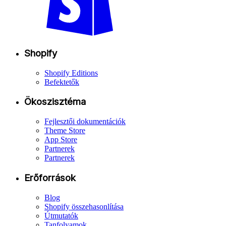
Shopify
Shopify Editions
Befektetők
Ökoszisztéma
Fejlesztői dokumentációk
Theme Store
App Store
Partnerek
Partnerek
Erőforrások
Blog
Shopify összehasonlítása
Útmutatók
Tanfolyamok