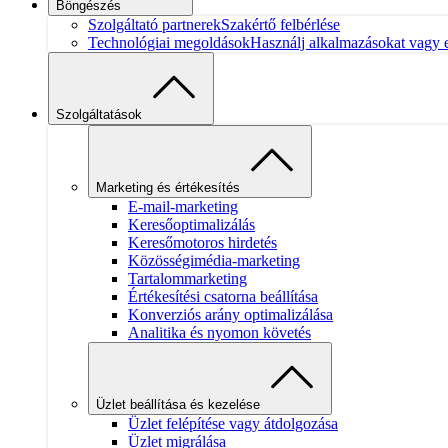
Böngészés
Szolgáltató partnerek
Szakértő felbérlése
Technológiai megoldások
Használj alkalmazásokat vagy el
Szolgáltatások
Marketing és értékesítés
E-mail-marketing
Keresőoptimalizálás
Keresőmotoros hirdetés
Közösségimédia-marketing
Tartalommarketing
Értékesítési csatorna beállítása
Konverziós arány optimalizálása
Analitika és nyomon követés
Üzlet beállítása és kezelése
Üzlet felépítése vagy átdolgozása
Üzlet migrálása