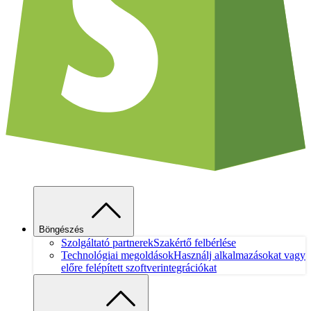
Böngészés
Szolgáltató partnerek
Szakértő felbérlése
Technológiai megoldások
Használj alkalmazásokat vagy
előre felépített szoftverintegrációkat