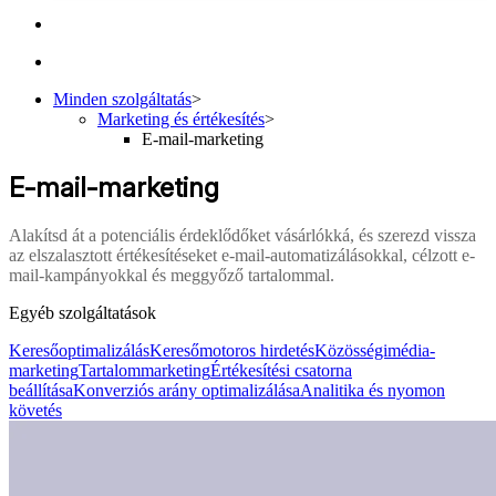
Minden szolgáltatás
>
Marketing és értékesítés
>
E-mail-marketing
E-mail-marketing
Alakítsd át a potenciális érdeklődőket vásárlókká, és szerezd vissza
az elszalasztott értékesítéseket e-mail-automatizálásokkal, célzott e-
mail-kampányokkal és meggyőző tartalommal.
Egyéb szolgáltatások
Keresőoptimalizálás
Keresőmotoros hirdetés
Közösségimédia-
marketing
Tartalommarketing
Értékesítési csatorna
beállítása
Konverziós arány optimalizálása
Analitika és nyomon
követés