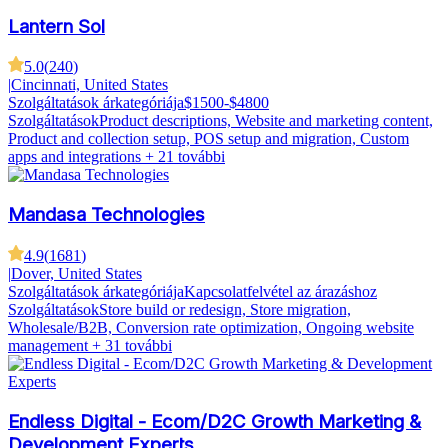
Lantern Sol
5.0
(
240
)
|
Cincinnati, United States
Szolgáltatások árkategóriája
$1500-$4800
Szolgáltatások
Product descriptions, Website and marketing content,
Product and collection setup, POS setup and migration, Custom
apps and integrations
+ 21 további
Mandasa Technologies
4.9
(
1681
)
|
Dover, United States
Szolgáltatások árkategóriája
Kapcsolatfelvétel az árazáshoz
Szolgáltatások
Store build or redesign, Store migration,
Wholesale/B2B, Conversion rate optimization, Ongoing website
management
+ 31 további
Endless Digital - Ecom/D2C Growth Marketing &
Development Experts