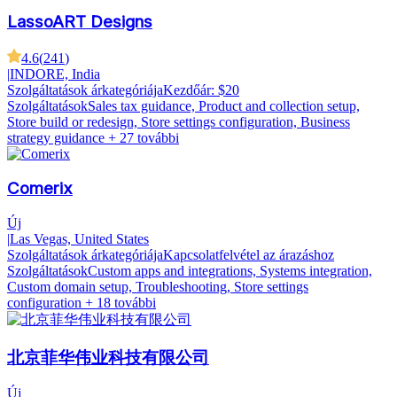
LassoART Designs
4.6
(
241
)
|
INDORE, India
Szolgáltatások árkategóriája
Kezdőár: $20
Szolgáltatások
Sales tax guidance, Product and collection setup,
Store build or redesign, Store settings configuration, Business
strategy guidance
+ 27 további
Comerix
Új
|
Las Vegas, United States
Szolgáltatások árkategóriája
Kapcsolatfelvétel az árazáshoz
Szolgáltatások
Custom apps and integrations, Systems integration,
Custom domain setup, Troubleshooting, Store settings
configuration
+ 18 további
北京菲华伟业科技有限公司
Új