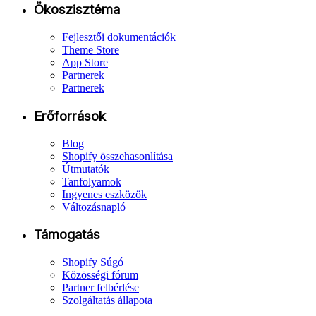
Ökoszisztéma
Fejlesztői dokumentációk
Theme Store
App Store
Partnerek
Partnerek
Erőforrások
Blog
Shopify összehasonlítása
Útmutatók
Tanfolyamok
Ingyenes eszközök
Változásnapló
Támogatás
Shopify Súgó
Közösségi fórum
Partner felbérlése
Szolgáltatás állapota