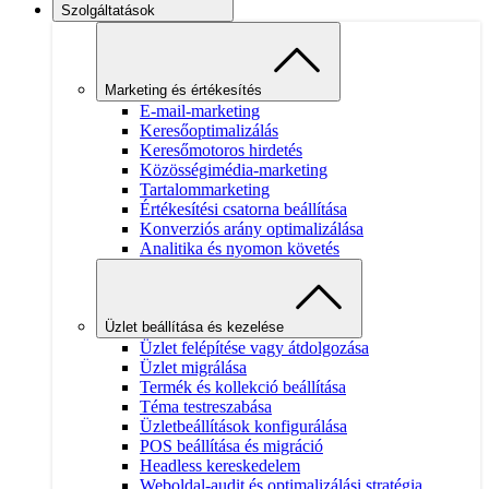
Szolgáltatások
Marketing és értékesítés
E-mail-marketing
Keresőoptimalizálás
Keresőmotoros hirdetés
Közösségimédia-marketing
Tartalommarketing
Értékesítési csatorna beállítása
Konverziós arány optimalizálása
Analitika és nyomon követés
Üzlet beállítása és kezelése
Üzlet felépítése vagy átdolgozása
Üzlet migrálása
Termék és kollekció beállítása
Téma testreszabása
Üzletbeállítások konfigurálása
POS beállítása és migráció
Headless kereskedelem
Weboldal-audit és optimalizálási stratégia