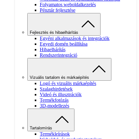
Folyamatos weboldalkezelés
Pénztár fejlesztése
Fejlesztés és hibaelhárítás
Egyéni alkalmazások és integrációk
Egyedi domén beállítása
Hibaelhárítás
Rendszerintegráció
Vizuális tartalom és márkaépítés
Logó és vizuális márkaépítés
Szalaghirdetések
Videó és illusztrációk
Termékfotózás
3D-modellezés
Tartalomírás
Termékleírások