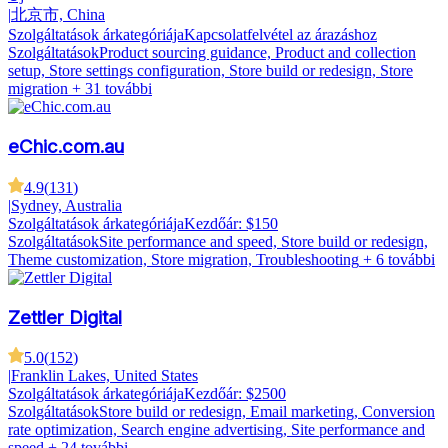
|
北京市, China
Szolgáltatások árkategóriája
Kapcsolatfelvétel az árazáshoz
Szolgáltatások
Product sourcing guidance, Product and collection
setup, Store settings configuration, Store build or redesign, Store
migration
+ 31 további
eChic.com.au
4.9
(
131
)
|
Sydney, Australia
Szolgáltatások árkategóriája
Kezdőár: $150
Szolgáltatások
Site performance and speed, Store build or redesign,
Theme customization, Store migration, Troubleshooting
+ 6 további
Zettler Digital
5.0
(
152
)
|
Franklin Lakes, United States
Szolgáltatások árkategóriája
Kezdőár: $2500
Szolgáltatások
Store build or redesign, Email marketing, Conversion
rate optimization, Search engine advertising, Site performance and
speed
+ 24 további