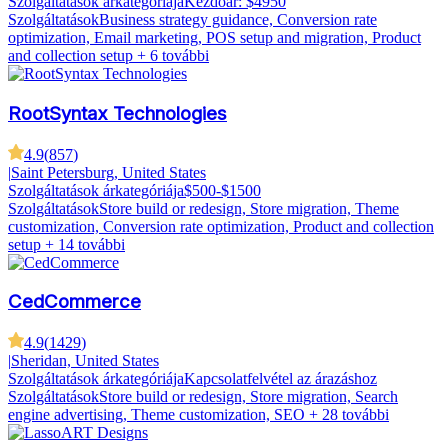
Szolgáltatások árkategóriája
Kezdőár: $4950
Szolgáltatások
Business strategy guidance, Conversion rate
optimization, Email marketing, POS setup and migration, Product
and collection setup
+ 6 további
RootSyntax Technologies
4.9
(
857
)
|
Saint Petersburg, United States
Szolgáltatások árkategóriája
$500-$1500
Szolgáltatások
Store build or redesign, Store migration, Theme
customization, Conversion rate optimization, Product and collection
setup
+ 14 további
CedCommerce
4.9
(
1429
)
|
Sheridan, United States
Szolgáltatások árkategóriája
Kapcsolatfelvétel az árazáshoz
Szolgáltatások
Store build or redesign, Store migration, Search
engine advertising, Theme customization, SEO
+ 28 további