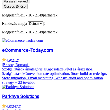
Válassz nyelvet
Összes törlése
Megjelenítve:
1 - 16 / 2149
partnerek
Rendezés alapja
Megjelenítve:
1 - 16 / 2149
partnerek
eCommerce-Today.com
4.9
(
212
)
|
Brasov, Romania
Szolgáltatások árkategóriája
Kapcsolatfelvétel az árazáshoz
Szolgáltatások
Conversion rate optimization, Store build or redesign,
Store migration, Email marketing, Website audit and optimization
strategy
+ 23 további
Parkhya Solutions
4.8
(
2472
)