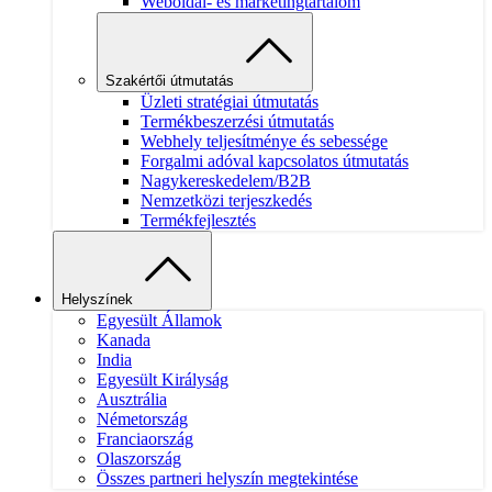
Weboldal- és marketingtartalom
Szakértői útmutatás
Üzleti stratégiai útmutatás
Termékbeszerzési útmutatás
Webhely teljesítménye és sebessége
Forgalmi adóval kapcsolatos útmutatás
Nagykereskedelem/B2B
Nemzetközi terjeszkedés
Termékfejlesztés
Helyszínek
Egyesült Államok
Kanada
India
Egyesült Királyság
Ausztrália
Németország
Franciaország
Olaszország
Összes partneri helyszín megtekintése