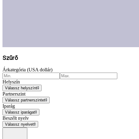
Szűrő
Árkategória (USA dollár)
Helyszín
Válassz helyszínt
Partnerszint
Válassz partnerszintet
Iparág
Válassz iparágat
Beszélt nyelv
Válassz nyelvet