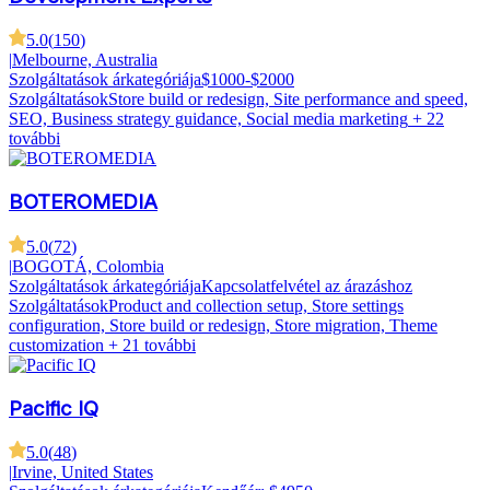
5.0
(
150
)
|
Melbourne, Australia
Szolgáltatások árkategóriája
$1000-$2000
Szolgáltatások
Store build or redesign, Site performance and speed,
SEO, Business strategy guidance, Social media marketing
+ 22
további
BOTEROMEDIA
5.0
(
72
)
|
BOGOTÁ, Colombia
Szolgáltatások árkategóriája
Kapcsolatfelvétel az árazáshoz
Szolgáltatások
Product and collection setup, Store settings
configuration, Store build or redesign, Store migration, Theme
customization
+ 21 további
Pacific IQ
5.0
(
48
)
|
Irvine, United States