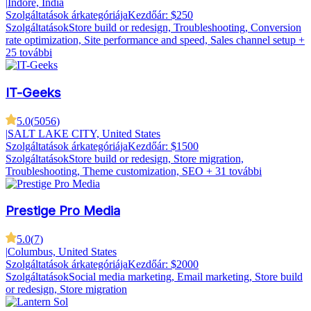
|
Indore, India
Szolgáltatások árkategóriája
Kezdőár: $250
Szolgáltatások
Store build or redesign, Troubleshooting, Conversion
rate optimization, Site performance and speed, Sales channel setup
+
25 további
IT-Geeks
5.0
(
5056
)
|
SALT LAKE CITY, United States
Szolgáltatások árkategóriája
Kezdőár: $1500
Szolgáltatások
Store build or redesign, Store migration,
Troubleshooting, Theme customization, SEO
+ 31 további
Prestige Pro Media
5.0
(
7
)
|
Columbus, United States
Szolgáltatások árkategóriája
Kezdőár: $2000
Szolgáltatások
Social media marketing, Email marketing, Store build
or redesign, Store migration