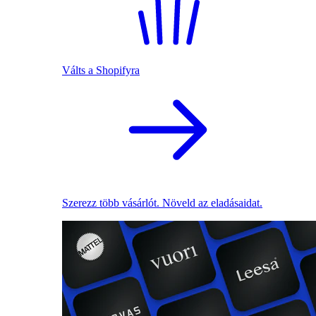
Válts a Shopifyra
Szerezz több vásárlót. Növeld az eladásaidat.