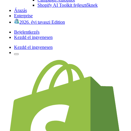
Shopify AI Toolkit fejlesztőknek
Árazás
Enterprise
2026. évi tavaszi Edition
Bejelentkezés
Kezdd el ingyenesen
Kezdd el ingyenesen