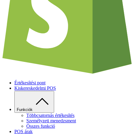
Értékesítési pont
Kiskereskedelmi POS
Funkciók
Többcsatornás értékesítés
Személyzeti menedzsment
Összes funkció
POS árak