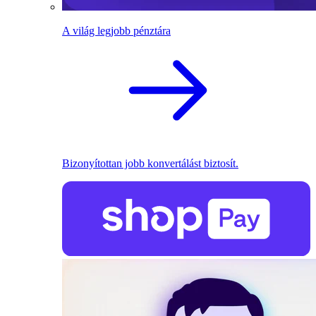
A világ legjobb pénztára
Bizonyítottan jobb konvertálást biztosít.