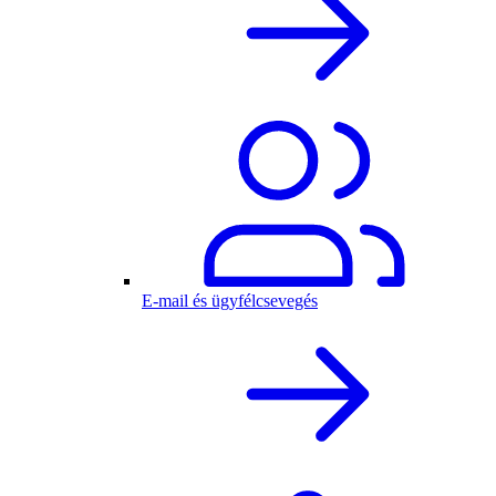
E-mail és ügyfélcsevegés