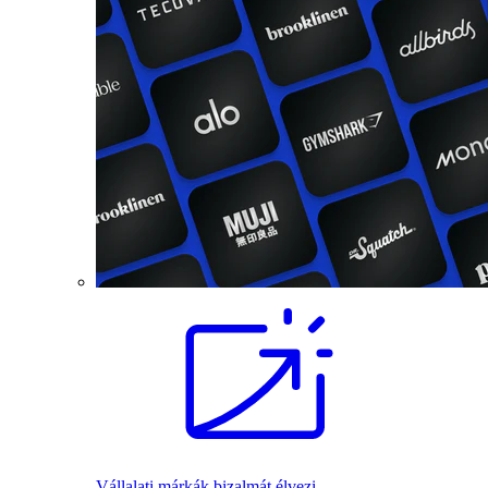
Vállalati márkák bizalmát élvezi