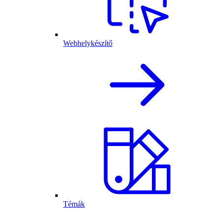
Webhelykészítő
Témák