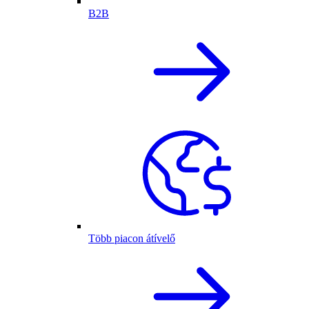
B2B
Több piacon átívelő