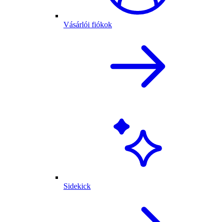
Vásárlói fiókok
Sidekick