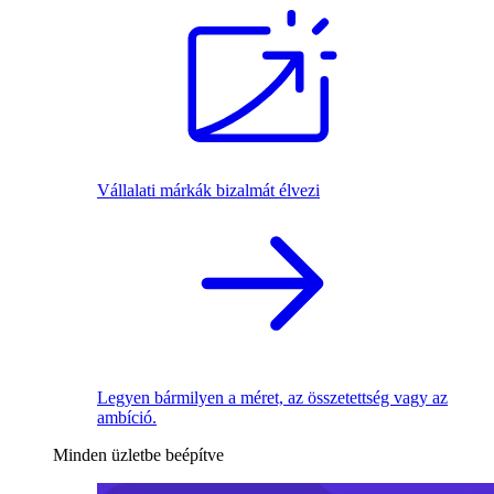
Vállalati márkák bizalmát élvezi
Legyen bármilyen a méret, az összetettség vagy az
ambíció.
Minden üzletbe beépítve