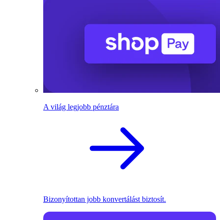
A világ legjobb pénztára
Bizonyítottan jobb konvertálást biztosít.