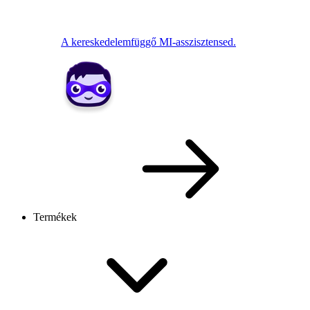
A kereskedelemfüggő MI-asszisztensed.
Termékek