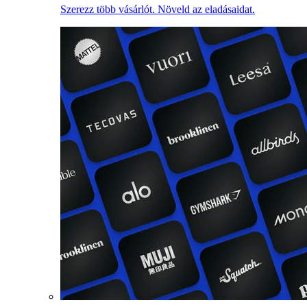
Szerezz több vásárlót. Növeld az eladásaidat.