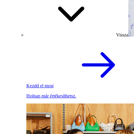
Vissza
Kezdd el most
Holnap már értékesíthetsz.