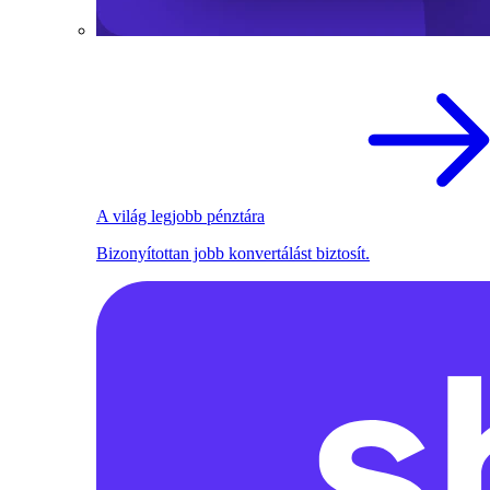
A világ legjobb pénztára
Bizonyítottan jobb konvertálást biztosít.