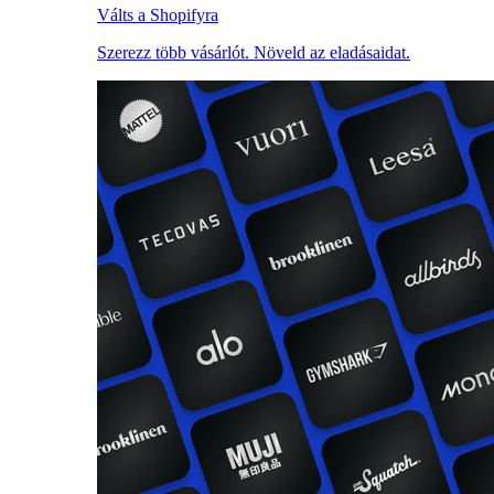
Válts a Shopifyra
Szerezz több vásárlót. Növeld az eladásaidat.