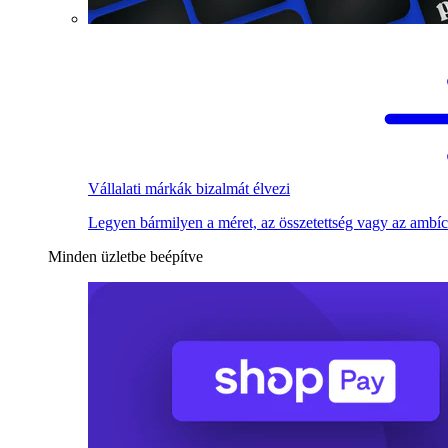
Vállalati márkák bizalmát élvezi
Legyen bármilyen a méret, az összetettség vagy az ambíc
Minden üzletbe beépítve