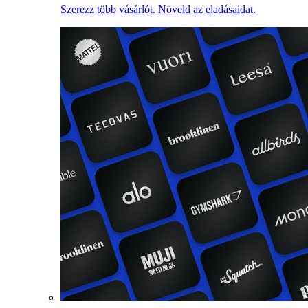
Szerezz több vásárlót. Növeld az eladásaidat.