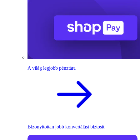
A világ legjobb pénztára
Bizonyítottan jobb konvertálást biztosít.