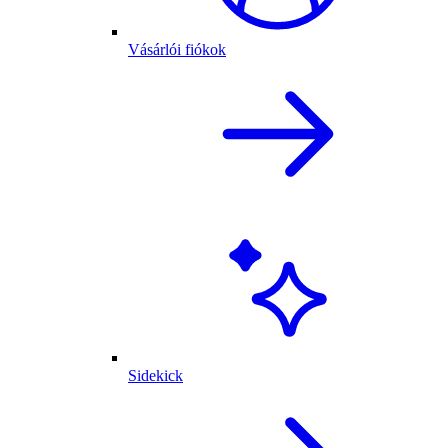
Vásárlói fiókok
Sidekick