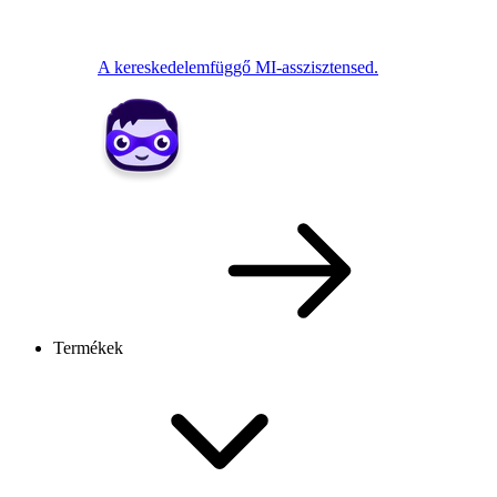
A kereskedelemfüggő MI-asszisztensed.
Termékek