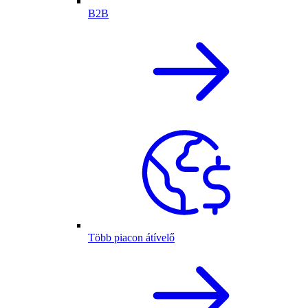
B2B
Több piacon átívelő