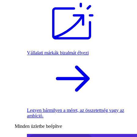
Vállalati márkák bizalmát élvezi
Legyen bármilyen a méret, az összetettség vagy az
ambíció.
Minden üzletbe beépítve