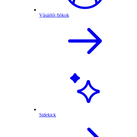
Vásárlói fiókok
Sidekick