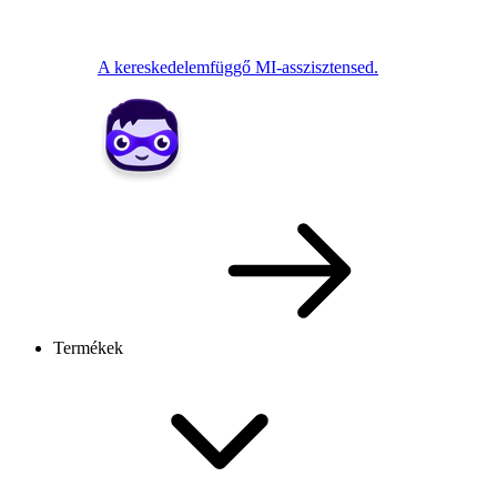
A kereskedelemfüggő MI-asszisztensed.
Termékek