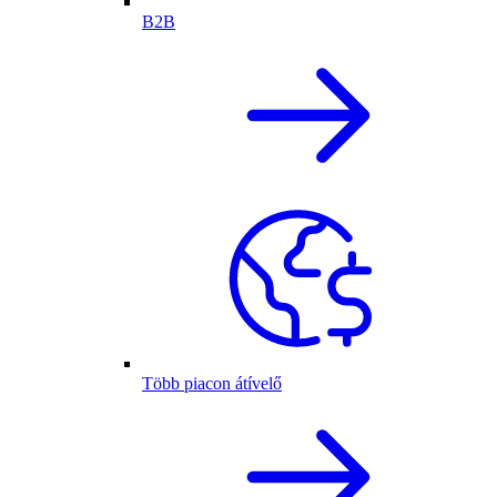
B2B
Több piacon átívelő