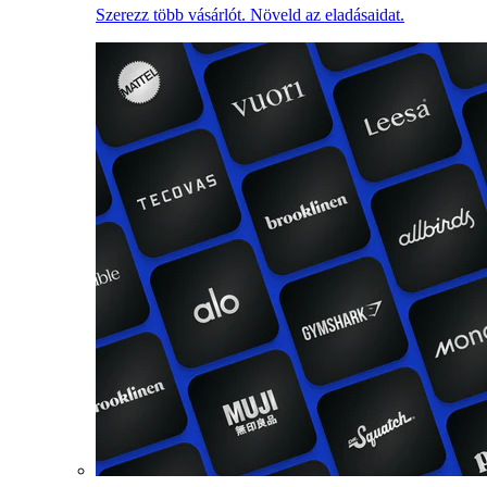
Szerezz több vásárlót. Növeld az eladásaidat.