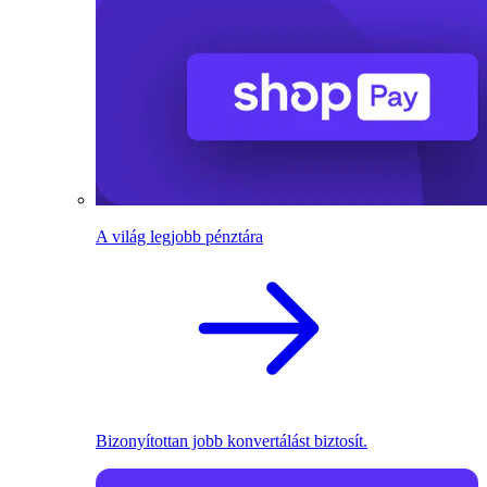
A világ legjobb pénztára
Bizonyítottan jobb konvertálást biztosít.