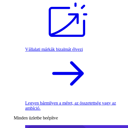
Vállalati márkák bizalmát élvezi
Legyen bármilyen a méret, az összetettség vagy az
ambíció.
Minden üzletbe beépítve