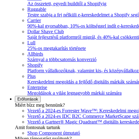
Az összetett, egyedi buildtől a Shopifyig
Ruggable
Testre szabja a fej nélküli e-kereskedelmet a Shopify seg
Carrier
90%-kal gyorsabban, 10%-os költséggel indít e-keresked
Dollar Shave Club
Saját fejlesztésű platformról migrál, és 40%-kal csökkent
Lull
25%-os megtakarítás története
Allbirds
Szárnyal a többcsatornás konverzió
Shopify
Platform vállalkozóknak, valamint kis- és középvállalko
Plus
Kereskedelmi megoldás a fejlődő digitális márkák számá
Enterprise
Megoldások a világ legnagyobb márkái számára
Erőforrások
Miért bízz meg bennünk?
Vezető a 2024-es Forrester Wave™: Kereskedelmi mego
Vezető a 2024-es IDC B2C Commerce MarketScape szállít
Vezető a Gartner® Magic Quadrant™ digitális kereskedele
Amit fontosnak tartunk
Shop Component útmutató
Milyen támogatást nyújtunk?