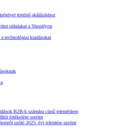
ítségével történő skálázáshoz
elmi oldalakat a Shopifyon
i a technológiai kiadásokat
zásoknak
ra
ldások B2B-k számára című jelentésben
ói értékelése szerint
mről szóló 2025. évi jelentése szerint