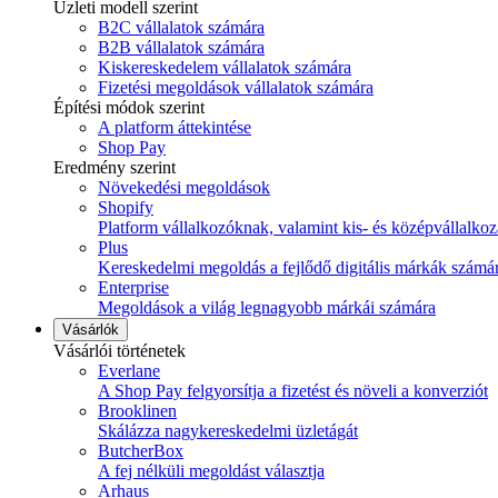
Üzleti modell szerint
B2C vállalatok számára
B2B vállalatok számára
Kiskereskedelem vállalatok számára
Fizetési megoldások vállalatok számára
Építési módok szerint
A platform áttekintése
Shop Pay
Eredmény szerint
Növekedési megoldások
Shopify
Platform vállalkozóknak, valamint kis- és középvállalko
Plus
Kereskedelmi megoldás a fejlődő digitális márkák számá
Enterprise
Megoldások a világ legnagyobb márkái számára
Vásárlók
Vásárlói történetek
Everlane
A Shop Pay felgyorsítja a fizetést és növeli a konverziót
Brooklinen
Skálázza nagykereskedelmi üzletágát
ButcherBox
A fej nélküli megoldást választja
Arhaus