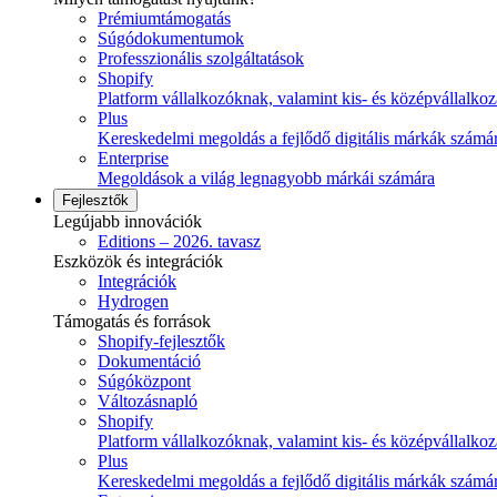
Prémiumtámogatás
Súgódokumentumok
Professzionális szolgáltatások
Shopify
Platform vállalkozóknak, valamint kis- és középvállalko
Plus
Kereskedelmi megoldás a fejlődő digitális márkák számá
Enterprise
Megoldások a világ legnagyobb márkái számára
Fejlesztők
Legújabb innovációk
Editions – 2026. tavasz
Eszközök és integrációk
Integrációk
Hydrogen
Támogatás és források
Shopify-fejlesztők
Dokumentáció
Súgóközpont
Változásnapló
Shopify
Platform vállalkozóknak, valamint kis- és középvállalko
Plus
Kereskedelmi megoldás a fejlődő digitális márkák számá