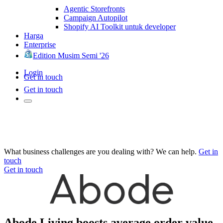
Agentic Storefronts
Campaign Autopilot
Shopify AI Toolkit untuk developer
Harga
Enterprise
Edition Musim Semi '26
Login
Get in touch
Get in touch
What business challenges are you dealing with? We can help.
Get in
touch
Get in touch
Abode Living boosts average order value