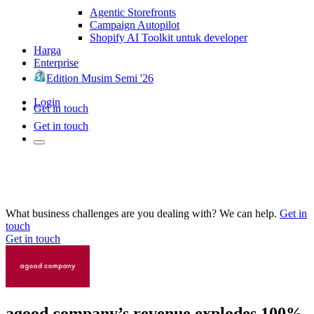
Agentic Storefronts
Campaign Autopilot
Shopify AI Toolkit untuk developer
Harga
Enterprise
Edition Musim Semi '26
Login
Get in touch
Get in touch
What business challenges are you dealing with? We can help.
Get in
touch
Get in touch
agood company’s revenue explodes 100%