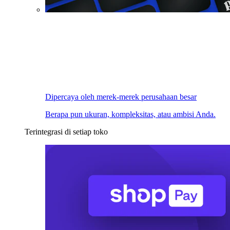
Dipercaya oleh merek-merek perusahaan besar
Berapa pun ukuran, kompleksitas, atau ambisi Anda.
Terintegrasi di setiap toko