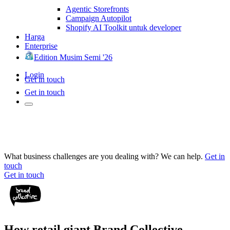
Agentic Storefronts
Campaign Autopilot
Shopify AI Toolkit untuk developer
Harga
Enterprise
Edition Musim Semi '26
Login
Get in touch
Get in touch
What business challenges are you dealing with? We can help.
Get in
touch
Get in touch
How retail giant Brand Collective