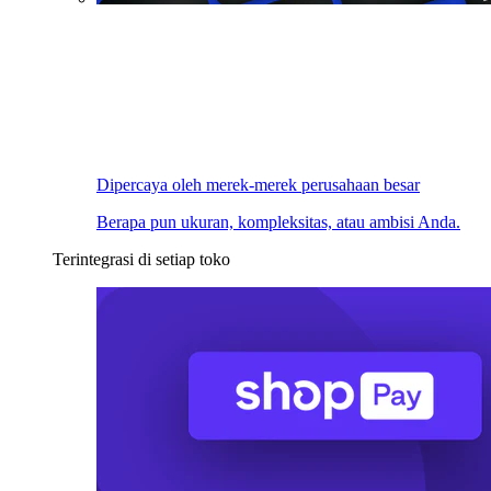
Dipercaya oleh merek-merek perusahaan besar
Berapa pun ukuran, kompleksitas, atau ambisi Anda.
Terintegrasi di setiap toko