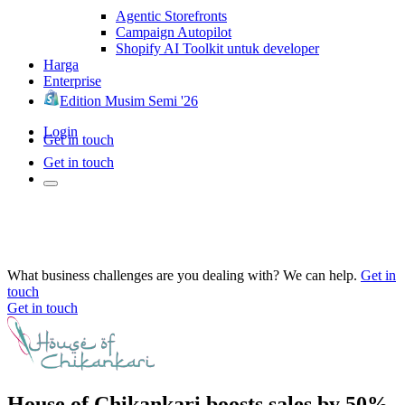
Agentic Storefronts
Campaign Autopilot
Shopify AI Toolkit untuk developer
Harga
Enterprise
Edition Musim Semi '26
Login
Get in touch
Get in touch
What business challenges are you dealing with? We can help.
Get in
touch
Get in touch
House of Chikankari boosts sales by 50%